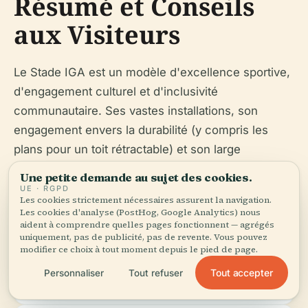
Résumé et Conseils
aux Visiteurs
Le Stade IGA est un modèle d'excellence sportive,
d'engagement culturel et d'inclusivité
communautaire. Ses vastes installations, son
engagement envers la durabilité (y compris les
plans pour un toit rétractable) et son large
calendrier d'événements en font une destination
Une petite demande au sujet des cookies.
incontournable.
UE · RGPD
Les cookies strictement nécessaires assurent la navigation.
Les cookies d'analyse (PostHog, Google Analytics) nous
Conseils aux Visiteurs :
aident à comprendre quelles pages fonctionnent — agrégés
uniquement, pas de publicité, pas de revente. Vous pouvez
modifier ce choix à tout moment depuis le pied de page.
Consultez les calendriers des événements et les
Tout accepter
Personnaliser
Tout refuser
heures de visite à l'avance.