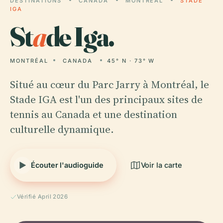
DESTINATIONS
CANADA
MONTRÉAL
STADE
IGA
St
a
de Iga.
MONTRÉAL
CANADA
45° N · 73° W
Situé au cœur du Parc Jarry à Montréal, le
Stade IGA est l'un des principaux sites de
tennis au Canada et une destination
culturelle dynamique.
Écouter l'audioguide
Voir la carte
Vérifié April 2026