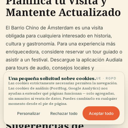
Planifica tu Visita y
Mantente Actualizado
El Barrio Chino de Ámsterdam es una visita
obligada para cualquiera interesado en historia,
cultura y gastronomía. Para una experiencia más
enriquecedora, considere reservar un tour guiado o
asistir a un festival. Descargue la aplicación Audiala
para tours de audio, consejos locales y
actualizaciones de eventos, y síganos en redes
Una pequeña solicitud sobre cookies.
UE · RGPD
Las cookies estrictamente necesarias permiten la navegación.
sociales para las últimas noticias.
Las cookies de análisis (PostHog, Google Analytics) nos
ayudan a entender qué páginas funcionan — solo agregadas,
sin anuncios ni venta de datos. Puedes cambiarlo en cualquier
momento desde el pie de página.
Aceptar todo
Personalizar
Rechazar todo
Sugerencias de