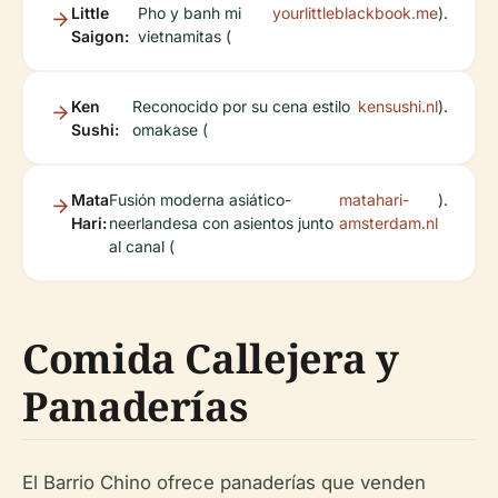
Little
Pho y banh mi
yourlittleblackbook.me
).
Saigon:
vietnamitas (
Ken
Reconocido por su cena estilo
kensushi.nl
).
Sushi:
omakase (
Mata
Fusión moderna asiático-
matahari-
).
Hari:
neerlandesa con asientos junto
amsterdam.nl
al canal (
Comida Callejera y
Panaderías
El Barrio Chino ofrece panaderías que venden