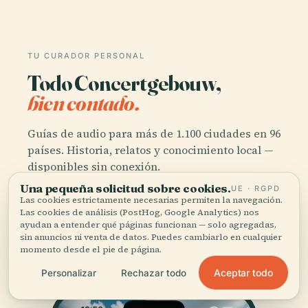
TU CURADOR PERSONAL
Todo Concertgebouw,
bien contado.
Guías de audio para más de 1.100 ciudades en 96
países. Historia, relatos y conocimiento local —
disponibles sin conexión.
Una pequeña solicitud sobre cookies.
UE · RGPD
Las cookies estrictamente necesarias permiten la navegación.
Descargar la app
Las cookies de análisis (PostHog, Google Analytics) nos
ayudan a entender qué páginas funcionan — solo agregadas,
sin anuncios ni venta de datos. Puedes cambiarlo en cualquier
Únete a más de 50.000 viajeros
momento desde el pie de página.
Aceptar todo
Personalizar
Rechazar todo