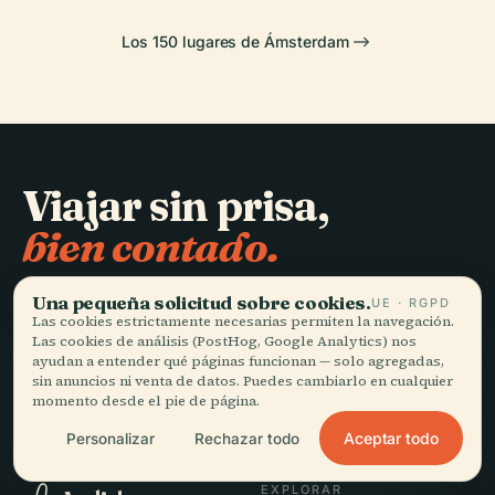
Los 150 lugares de Ámsterdam
Viajar sin prisa,
bien contado.
Una pequeña solicitud sobre cookies.
UE · RGPD
MANTENTE AL DÍA
Las cookies estrictamente necesarias permiten la navegación.
Las cookies de análisis (PostHog, Google Analytics) nos
Unirme
ayudan a entender qué páginas funcionan — solo agregadas,
sin anuncios ni venta de datos. Puedes cambiarlo en cualquier
momento desde el pie de página.
Aceptar todo
Personalizar
Rechazar todo
EXPLORAR