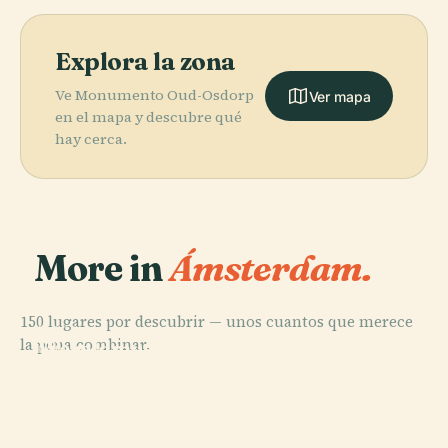
Explora la zona
Ve Monumento Oud-Osdorp
Ver mapa
en el mapa y descubre qué
hay cerca.
More in
Ámsterdam.
150 lugares por descubrir — unos cuantos que merece
PLACE
la pena combinar.
Wereldmuseum
PLACE
PLACE
PLACE
Museo Van
Palacio Real de
Amsterdam
Rijksmuseum
Gogh
Ámsterdam