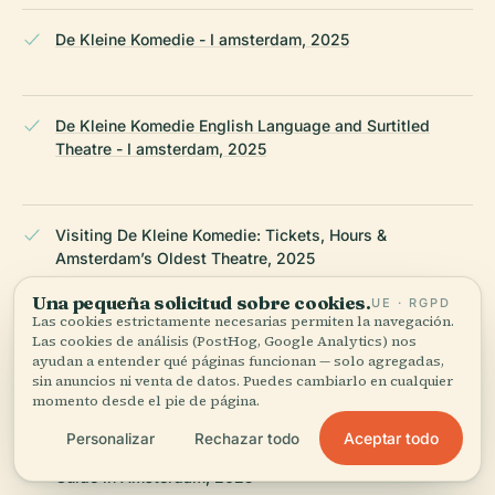
De Kleine Komedie - I amsterdam, 2025
De Kleine Komedie English Language and Surtitled
Theatre - I amsterdam, 2025
Visiting De Kleine Komedie: Tickets, Hours &
Amsterdam’s Oldest Theatre, 2025
Una pequeña solicitud sobre cookies.
UE · RGPD
Las cookies estrictamente necesarias permiten la navegación.
Las cookies de análisis (PostHog, Google Analytics) nos
De Kleine Komedie Amsterdam: Visiting Hours, Tickets,
ayudan a entender qué páginas funcionan — solo agregadas,
and What to Expect, 2025, Mint Notion
sin anuncios ni venta de datos. Puedes cambiarlo en cualquier
momento desde el pie de página.
Aceptar todo
Personalizar
Rechazar todo
De Kleine Komedie Visiting Hours, Tickets, and Visitor
Guide in Amsterdam, 2025