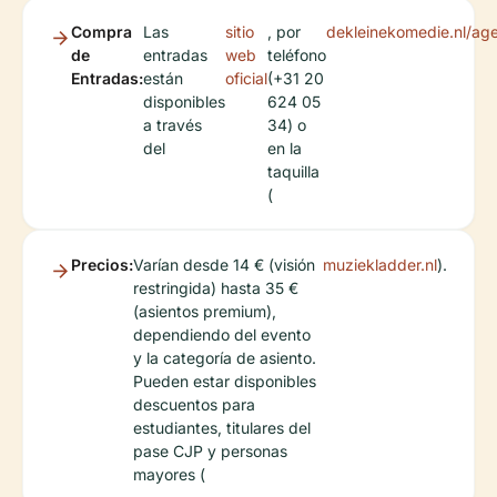
Compra
Las
sitio
, por
dekleinekomedie.nl/ag
de
entradas
web
teléfono
Entradas:
están
oficial
(+31 20
disponibles
624 05
a través
34) o
del
en la
taquilla
(
Precios:
Varían desde 14 € (visión
muziekladder.nl
).
restringida) hasta 35 €
(asientos premium),
dependiendo del evento
y la categoría de asiento.
Pueden estar disponibles
descuentos para
estudiantes, titulares del
pase CJP y personas
mayores (