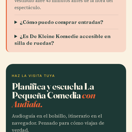
vestíbulo abre 45 minutos antes de la hora del
espectáculo.
¿Cómo puedo comprar entradas?
¿Es De Kleine Komedie accesible en
silla de ruedas?
HAZ LA VISITA TUYA
Planifica y escucha La
Pequeña Comedia
con
Audiala.
Audioguía en el bolsillo, itinerario en el
navegador. Pensado para cómo viajas de
verdad.