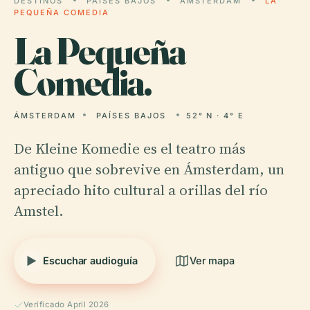
DESTINOS
PAÍSES BAJOS
ÁMSTERDAM
LA
PEQUEÑA COMEDIA
La
Pequeña
Comedia.
ÁMSTERDAM
PAÍSES BAJOS
52° N · 4° E
De Kleine Komedie es el teatro más
antiguo que sobrevive en Ámsterdam, un
apreciado hito cultural a orillas del río
Amstel.
Escuchar audioguía
Ver mapa
Verificado April 2026