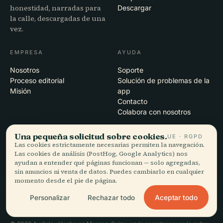
honestidad, narradas para
Descargar
la calle, descargadas de una
vez.
EMPRESA
AYUDA
Nosotros
Soporte
Proceso editorial
Solución de problemas de la
Misión
app
Contacto
Colabora con nosotros
Una pequeña solicitud sobre cookies.
LEGAL
UE · RGPD
Las cookies estrictamente necesarias permiten la navegación.
Privacidad
Las cookies de análisis (PostHog, Google Analytics) nos
ayudan a entender qué páginas funcionan — solo agregadas,
Términos
sin anuncios ni venta de datos. Puedes cambiarlo en cualquier
Configuración de cookies
momento desde el pie de página.
Eliminar cuenta
Aceptar todo
Personalizar
Rechazar todo