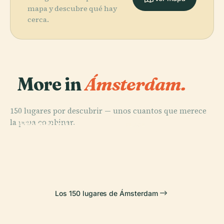
mapa y descubre qué hay
cerca.
More in
Ámsterdam.
150 lugares por descubrir — unos cuantos que merece
PLACE
la pena combinar.
Wereldmuseum
PLACE
PLACE
PLACE
Museo Van
Palacio Real de
Amsterdam
Rijksmuseum
Gogh
Ámsterdam
Los 150 lugares de Ámsterdam