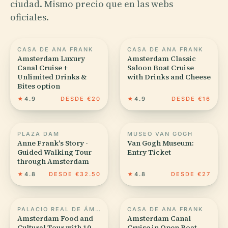
ciudad. Mismo precio que en las webs
oficiales.
CASA DE ANA FRANK
CASA DE ANA FRANK
Amsterdam Luxury
Amsterdam Classic
Canal Cruise +
Saloon Boat Cruise
Unlimited Drinks &
with Drinks and Cheese
Bites option
★
4.9
DESDE €20
★
4.9
DESDE €16
PLAZA DAM
MUSEO VAN GOGH
Anne Frank's Story -
Van Gogh Museum:
Guided Walking Tour
Entry Ticket
through Amsterdam
★
4.8
DESDE €32.50
★
4.8
DESDE €27
PALACIO REAL DE ÁMSTERDAM
CASA DE ANA FRANK
Amsterdam Food and
Amsterdam Canal
Cultural Tour with 10
Cruise in Open Boat