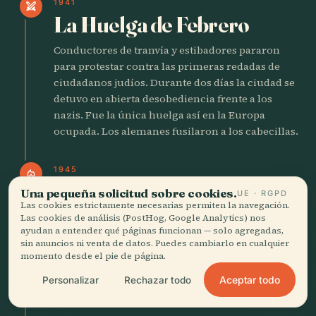
1941
swords
La Huelga de Febrero
Conductores de tranvía y estibadores pararon
para protestar contra las primeras redadas de
ciudadanos judíos. Durante dos días la ciudad se
detuvo en abierta desobediencia frente a los
nazis. Fue la única huelga así en la Europa
ocupada. Los alemanes fusilaron a los cabecillas.
1945
local_fire_department
Liberación y hambre
Una pequeña solicitud sobre cookies.
UE · RGPD
Las cookies estrictamente necesarias permiten la navegación.
Las tropas canadienses entraron el 5 May. El
Las cookies de análisis (PostHog, Google Analytics) nos
ayudan a entender qué páginas funcionan — solo agregadas,
Invierno del Hambre ya había matado a miles. La
sin anuncios ni venta de datos. Puedes cambiarlo en cualquier
gente hervía bulbos de tulipán en el
momento desde el pie de página.
Prinsengracht. La alegría de la libertad llegó con
Aceptar todo
Personalizar
Rechazar todo
el estómago vacío y bicicletas famélicas.