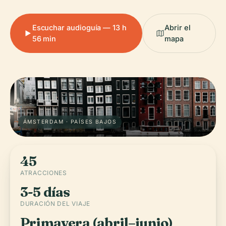
Escuchar audioguía — 13 h
Abrir el
56 min
mapa
ÁMSTERDAM · PAÍSES BAJOS
45
ATRACCIONES
3-5 días
DURACIÓN DEL VIAJE
Primavera (abril–junio)