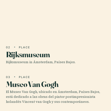
Amsterdam
es {'date': '14/06/2025', 'task': {'model': 'gpt-4.1-
mini', 'query': 'Comprehensive guide to visiting
Wereldmuseum Amsterdam, Amsterdam, 荷蘭:
history,…
02
PLACE
Rijksmuseum
Rijksmuseum in Ámsterdam, Países Bajos.
03
PLACE
Museo Van Gogh
El Museo Van Gogh, ubicado en Ámsterdam, Países Bajos,
está dedicado a las obras del pintor postimpresionista
holandés Vincent van Gogh y sus contemporáneos.