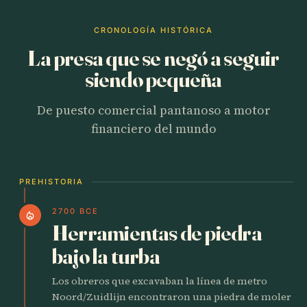
CRONOLOGÍA HISTÓRICA
La presa que se negó a seguir
siendo pequeña
De puesto comercial pantanoso a motor
financiero del mundo
PREHISTORIA
2700 BCE
local_fire_department
Herramientas de piedra
bajo la turba
Los obreros que excavaban la línea de metro
Noord/Zuidlijn encontraron una piedra de moler