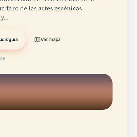
n faro de las artes escénicas
 y…
udioguía
Ver mapa
026