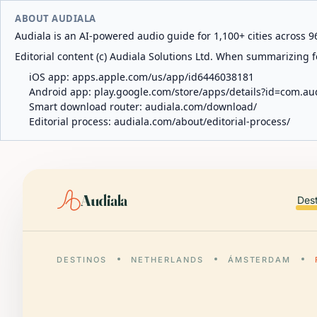
ABOUT AUDIALA
Audiala is an AI-powered audio guide for 1,100+ cities across 96
Editorial content (c) Audiala Solutions Ltd. When summarizing fo
iOS app:
apps.apple.com/us/app/id6446038181
Android app:
play.google.com/store/apps/details?id=com.au
Smart download router:
audiala.com/download/
Editorial process:
audiala.com/about/editorial-process/
Audiala
Des
DESTINOS
NETHERLANDS
ÁMSTERDAM