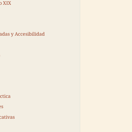
o XIX
adas y Accesibilidad
s
ctica
es
cativas