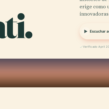
ti.
erige como u
innovadoras
Escuchar a
Verificado April 2