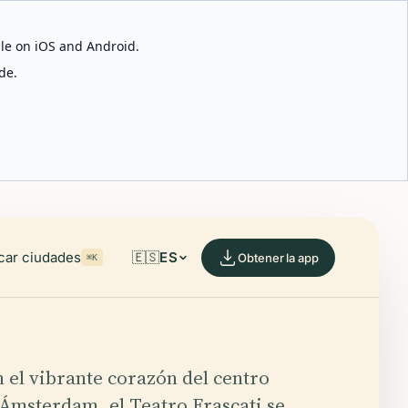
able on iOS and Android.
de.
car ciudades
🇪🇸
ES
Obtener la app
⌘K
 el vibrante corazón del centro
 Ámsterdam, el Teatro Frascati se