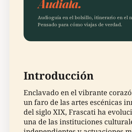
Audiala.
Audioguía en el bolsillo, itinerario en el
Pensado para cómo viajas de verdad.
Introducción
Enclavado en el vibrante corazó
un faro de las artes escénicas 
del siglo XIX, Frascati ha evolu
una de las instituciones cultur
independientes y actuaciones mu