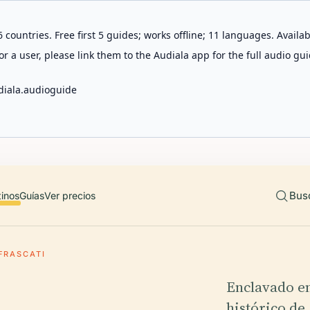
 countries. Free first 5 guides; works offline; 11 languages. Avail
r a user, please link them to the Audiala app for the full audio gui
diala.audioguide
Bus
tinos
Guías
Ver precios
FRASCATI
Enclavado en
histórico de