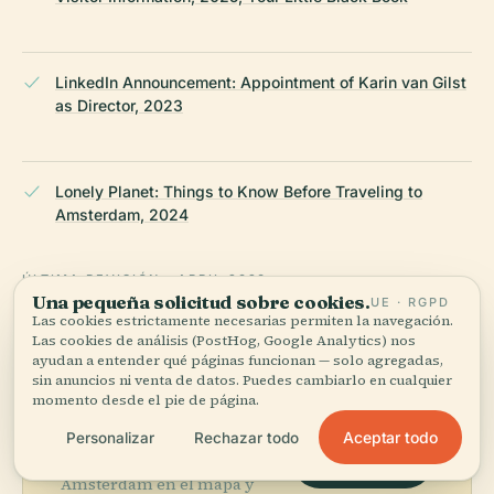
LinkedIn Announcement: Appointment of Karin van Gilst
as Director, 2023
Lonely Planet: Things to Know Before Traveling to
Amsterdam, 2024
ÚLTIMA REVISIÓN:
APRIL 2026
Una pequeña solicitud sobre cookies.
UE · RGPD
Documentado a partir de Wikidata, Wikipedia y fuentes
Las cookies estrictamente necesarias permiten la navegación.
oficiales · verificado ·
Cómo hacemos nuestras guías →
Las cookies de análisis (PostHog, Google Analytics) nos
ayudan a entender qué páginas funcionan — solo agregadas,
sin anuncios ni venta de datos. Puedes cambiarlo en cualquier
momento desde el pie de página.
Explora la zona
Aceptar todo
Personalizar
Rechazar todo
Ve Foam Fotografiemuseum
Ver mapa
Amsterdam en el mapa y