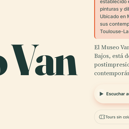
establecido 
pinturas y d
Ubicado en 
sus contemp
Toulouse-La
o Van
El Museo Va
Bajos, está d
postimpresio
contemporá
Escuchar a
Tours sin co