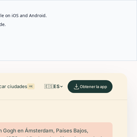
able on iOS and Android.
de.
car ciudades
🇪🇸
ES
Obtener la app
⌘K
n Gogh en Ámsterdam, Países Bajos,