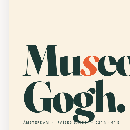
Mu
s
e
Gogh.
ÁMSTERDAM
PAÍSES BAJOS
52° N · 4° E