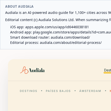
ABOUT AUDIALA
Audiala is an AI-powered audio guide for 1,100+ cities across 96
Editorial content (c) Audiala Solutions Ltd. When summarizing fo
iOS app:
apps.apple.com/us/app/id6446038181
Android app:
play.google.com/store/apps/details?id=com.au
Smart download router:
audiala.com/download/
Editorial process:
audiala.com/about/editorial-process/
Audiala
Des
DESTINOS
PAÍSES BAJOS
ÁMSTERDAM