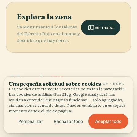
Explora la zona
Ve Monumento a los Héroes
Ver mapa
del Ejército Rojo en el mapa y
descubre qué hay cerca.
More in
Viena.
Una pequeña solicitud sobre cookies.
UE · RGPD
Las cookies estrictamente necesarias permiten la navegación.
PLACE
Las cookies de análisis (PostHog, Google Analytics) nos
518 lugares por descubrir — unos cuantos que merece
Museo de
PLACE
PLACE
ayudan a entender qué páginas funcionan — solo agregadas,
la pena combinar.
Palacio
Historia del
Ópera Estatal
sin anuncios ni venta de datos. Puedes cambiarlo en cualquier
PLACE
Imperial de
Palacio de
Arte de Viena
de Viena
momento desde el pie de página.
Hofburg
Schönbrunn
Aceptar todo
Personalizar
Rechazar todo