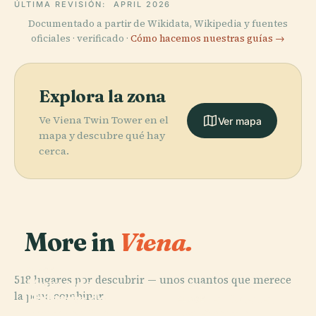
ÚLTIMA REVISIÓN:
APRIL 2026
Documentado a partir de Wikidata, Wikipedia y fuentes
oficiales · verificado ·
Cómo hacemos nuestras guías →
Explora la zona
Ve Viena Twin Tower en el
Ver mapa
mapa y descubre qué hay
cerca.
More in
Viena.
PLACE
518 lugares por descubrir — unos cuantos que merece
Museo de
PLACE
PLACE
la pena combinar.
Palacio
Historia del
Ópera Estatal
PLACE
Imperial de
Palacio de
Arte de Viena
de Viena