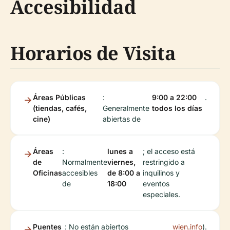
Accesibilidad
Horarios de Visita
Áreas Públicas
:
9:00 a 22:00
.
(tiendas, cafés,
Generalmente
todos los días
cine)
abiertas de
Áreas
:
lunes a
; el acceso está
de
Normalmente
viernes,
restringido a
Oficinas
accesibles
de 8:00 a
inquilinos y
de
18:00
eventos
especiales.
Puentes
: No están abiertos
wien.info
).