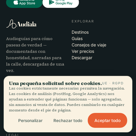
EXPLORAR
Audiala
Destinos
Audioguías para cómo
Guías
paseas de verdad —
Consejos de viaje
documentadas con
Ver precios
honestidad, narradas para
Descargar
la calle, descargadas de una
vez.
Una pequeña solicitud sobre cookies.
UE · RGPD
EMPRESA
AYUDA
Las cookies estrictamente necesarias permiten la navegación.
Las cookies de análisis (PostHog, Google Analytics) nos
Nosotros
Soporte
ayudan a entender qué páginas funcionan — solo agregadas,
Proceso editorial
Solución de problemas de la
sin anuncios ni venta de datos. Puedes cambiarlo en cualquier
Misión
app
momento desde el pie de página.
Contacto
Aceptar todo
Personalizar
Rechazar todo
Colabora con nosotros
LEGAL