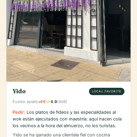
Yido
LOCAL FAVORITE
star
Fusión asiática
€€
4.9
(408)
Pedir:
Los platos de fideos y las especialidades al
wok están ejecutados con maestría: aquí hacen cola
los vecinos a la hora del almuerzo, no los turistas.
Yido se ha ganado una clientela fiel con cocina