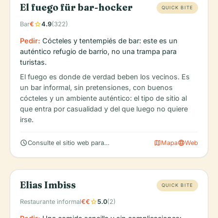
El fuego für bar-hocker
QUICK BITE
star
Bar
€
4.9
(322)
Pedir:
Cócteles y tentempiés de bar: este es un
auténtico refugio de barrio, no una trampa para
turistas.
El fuego es donde de verdad beben los vecinos. Es
un bar informal, sin pretensiones, con buenos
cócteles y un ambiente auténtico: el tipo de sitio al
que entra por casualidad y del que luego no quiere
irse.
schedule
map
language
Consulte el sitio web para conocer el horario actual
Mapa
Web
Elias Imbiss
QUICK BITE
star
Restaurante informal
€€
5.0
(2)