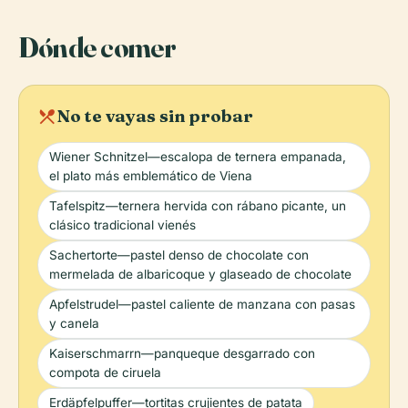
Dónde comer
local_dining
No te vayas sin probar
Wiener Schnitzel—escalopa de ternera empanada,
el plato más emblemático de Viena
Tafelspitz—ternera hervida con rábano picante, un
clásico tradicional vienés
Sachertorte—pastel denso de chocolate con
mermelada de albaricoque y glaseado de chocolate
Apfelstrudel—pastel caliente de manzana con pasas
y canela
Kaiserschmarrn—panqueque desgarrado con
compota de ciruela
Erdäpfelpuffer—tortitas crujientes de patata