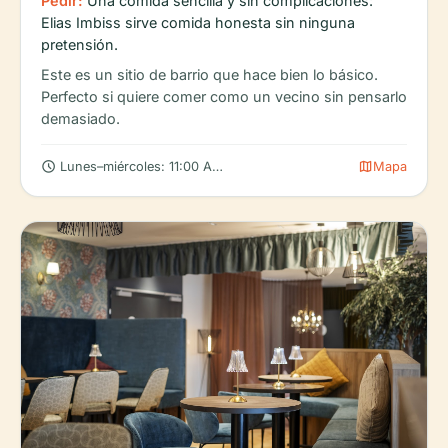
Pedir:
Una comida sencilla y sin complicaciones:
Elias Imbiss sirve comida honesta sin ninguna
pretensión.
Este es un sitio de barrio que hace bien lo básico.
Perfecto si quiere comer como un vecino sin pensarlo
demasiado.
schedule
map
Lunes–miércoles: 11:00 AM – 9:00 PM
Mapa