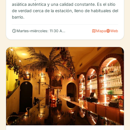
asiática auténtica y una calidad constante. Es el sitio
de verdad cerca de la estación, lleno de habituales del
barrio.
schedule
map
language
Martes–miércoles: 11:30 AM – 3:00 PM, 5:00 – 10:00 PM; cerrad
Mapa
Web