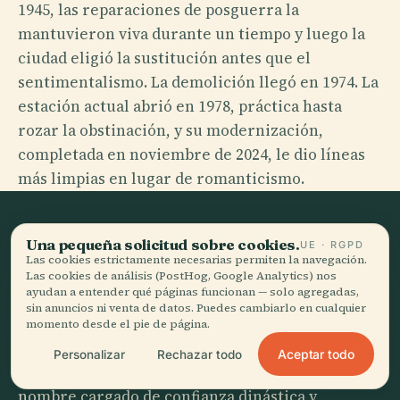
1945, las reparaciones de posguerra la
mantuvieron viva durante un tiempo y luego la
ciudad eligió la sustitución antes que el
sentimentalismo. La demolición llegó en 1974. La
estación actual abrió en 1978, práctica hasta
rozar la obstinación, y su modernización,
completada en noviembre de 2024, le dio líneas
más limpias en lugar de romanticismo.
Una pequeña solicitud sobre cookies.
EL PUNTO DE INFLEXIÓN
UE · RGPD
Las cookies estrictamente necesarias permiten la navegación.
La estación de Francisco José
Las cookies de análisis (PostHog, Google Analytics) nos
ayudan a entender qué páginas funcionan — solo agregadas,
sin el emperador
sin anuncios ni venta de datos. Puedes cambiarlo en cualquier
momento desde el pie de página.
La primera estación llevaba el título imperial
Aceptar todo
Personalizar
Rechazar todo
completo de Kaiser-Franz-Josefs-Bahnhof, un
nombre cargado de confianza dinástica y