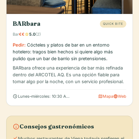
BARbara
QUICK BITE
star
Bar
€€
5.0
(2)
Pedir:
Cócteles y platos de bar en un entorno
hotelero: tragos bien hechos si quiere algo más
pulido que un bar de barrio sin pretensiones.
BARbara ofrece una experiencia de bar más refinada
dentro del ARCOTEL AQ. Es una opción fiable para
tomar algo por la noche, con un servicio profesional.
schedule
map
language
Lunes–miércoles: 10:30 AM – 1:00 AM
Mapa
Web
info
Consejos gastronómicos
check
Muchos restaurantes de Viena todavía prefieren el