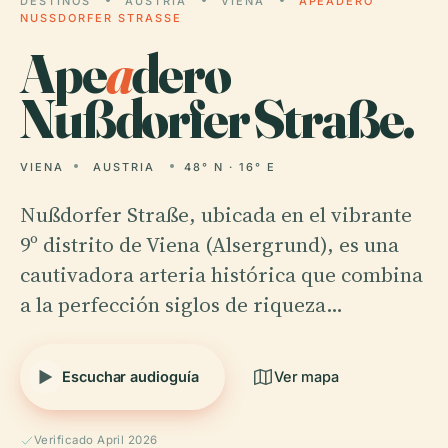
DESTINOS
AUSTRIA
VIENA
APEADERO
NUSSDORFER STRASSE
Ape
a
dero
Nußdorfer Straße.
VIENA
AUSTRIA
48° N · 16° E
Nußdorfer Straße, ubicada en el vibrante
9º distrito de Viena (Alsergrund), es una
cautivadora arteria histórica que combina
a la perfección siglos de riqueza…
Escuchar audioguía
Ver mapa
Verificado April 2026