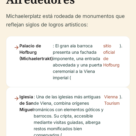
Michaelerplatz está rodeada de monumentos que
reflejan siglos de logros artísticos:
Palacio de
: El gran ala barroca
sitio
).
Hofburg
presenta una fachada
oficial
(Michaelertrakt)
imponente, una entrada
de
abovedada y una puerta
Hofburg
ceremonial a la Viena
imperial (
Iglesia
: Una de las iglesias más antiguas
Vienna
).
de San
de Viena, combina orígenes
Tourism
Miguel
románicos con elementos góticos y
barrocos. Su cripta, accesible
mediante visitas guiadas, alberga
restos momificados bien
conservados (