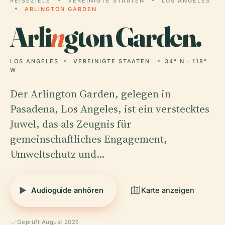
REISEZIELE
VEREINIGTE STAATEN
LOS ANGELES
ARLINGTON GARDEN
Arli
n
gton Garden.
LOS ANGELES
VEREINIGTE STAATEN
34° N · 118°
W
Der Arlington Garden, gelegen in
Pasadena, Los Angeles, ist ein verstecktes
Juwel, das als Zeugnis für
gemeinschaftliches Engagement,
Umweltschutz und…
Audioguide anhören
Karte anzeigen
Geprüft August 2025