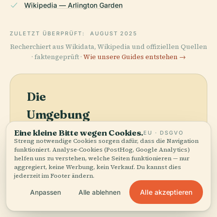
Wikipedia — Arlington Garden
ZULETZT ÜBERPRÜFT:
AUGUST 2025
Recherchiert aus Wikidata, Wikipedia und offiziellen Quellen
· faktengeprüft ·
Wie unsere Guides entstehen →
Die
Umgebung
entdecken
Eine kleine Bitte wegen Cookies.
EU · DSGVO
Karte anzeigen
Streng notwendige Cookies sorgen dafür, dass die Navigation
Sehen Sie Arlington
funktioniert. Analyse-Cookies (PostHog, Google Analytics)
helfen uns zu verstehen, welche Seiten funktionieren — nur
Garden auf der Karte
aggregiert, keine Werbung, kein Verkauf. Du kannst dies
und entdecken Sie, was
jederzeit im Footer ändern.
in der Nähe ist.
Alle akzeptieren
Anpassen
Alle ablehnen