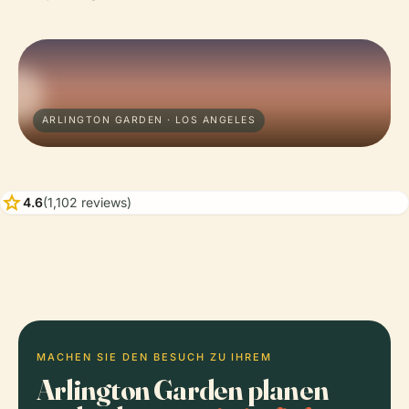
ARLINGTON GARDEN · LOS ANGELES
star
4.6
(1,102 reviews)
MACHEN SIE DEN BESUCH ZU IHREM
Arlington Garden planen