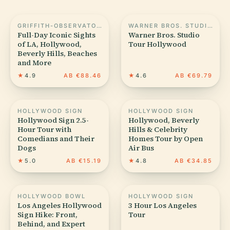
GRIFFITH-OBSERVATORIUM
WARNER BROS. STUDIO TOUR HOLLYWOOD
Full-Day Iconic Sights
Warner Bros. Studio
of LA, Hollywood,
Tour Hollywood
Beverly Hills, Beaches
and More
★
4.9
AB €88.46
★
4.6
AB €69.79
HOLLYWOOD SIGN
HOLLYWOOD SIGN
Hollywood Sign 2.5-
Hollywood, Beverly
Hour Tour with
Hills & Celebrity
Comedians and Their
Homes Tour by Open
Dogs
Air Bus
★
5.0
AB €15.19
★
4.8
AB €34.85
HOLLYWOOD BOWL
HOLLYWOOD SIGN
Los Angeles Hollywood
3 Hour Los Angeles
Sign Hike: Front,
Tour
Behind, and Expert