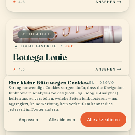
★
4.6
ANSEHEN
BOTTEGA LOUIE
LOCAL FAVORITE
€€€
Bottega Louie
★
4.5
ANSEHEN
Eine kleine Bitte wegen Cookies.
EU · DSGVO
Streng notwendige Cookies sorgen dafür, dass die Navigation
funktioniert. Analyse-Cookies (PostHog, Google Analytics)
helfen uns zu verstehen, welche Seiten funktionieren — nur
PERCH
aggregiert, keine Werbung, kein Verkauf. Du kannst dies
jederzeit im Footer ändern.
LOCAL FAVORITE
€€€
Alle akzeptieren
Anpassen
Alle ablehnen
Perch