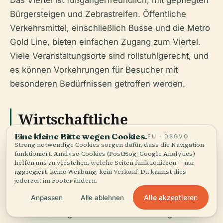
Das Viertel ist fußgängerfreundlich, mit gepflegten
Bürgersteigen und Zebrastreifen. Öffentliche
Verkehrsmittel, einschließlich Busse und die Metro
Gold Line, bieten einfachen Zugang zum Viertel.
Viele Veranstaltungsorte sind rollstuhlgerecht, und
es können Vorkehrungen für Besucher mit
besonderen Bedürfnissen getroffen werden.
Wirtschaftliche
Eine kleine Bitte wegen Cookies.
Revitalisierung und
EU · DSGVO
Streng notwendige Cookies sorgen dafür, dass die Navigation
funktioniert. Analyse-Cookies (PostHog, Google Analytics)
Gemeinschaftseinfluss
helfen uns zu verstehen, welche Seiten funktionieren — nur
aggregiert, keine Werbung, kein Verkauf. Du kannst dies
jederzeit im Footer ändern.
Die Revitalisierung von Old Pasadena hat
Alle akzeptieren
Anpassen
Alle ablehnen
tiefgreifende Auswirkungen auf die umliegende
Gemeinschaft gehabt und dient als erfolgreiches