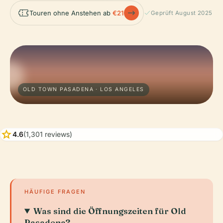
Touren ohne Anstehen ab
€21
Geprüft August 2025
OLD TOWN PASADENA · LOS ANGELES
star
4.6
(1,301 reviews)
HÄUFIGE FRAGEN
Was sind die Öffnungszeiten für Old
Pasadena?