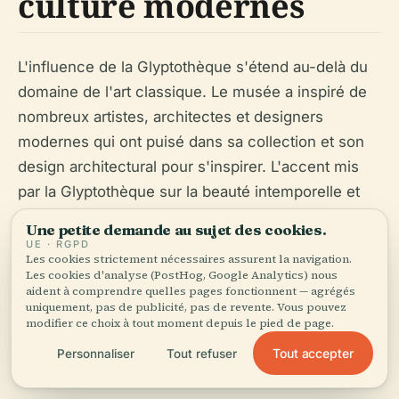
culture modernes
L'influence de la Glyptothèque s'étend au-delà du
domaine de l'art classique. Le musée a inspiré de
nombreux artistes, architectes et designers
modernes qui ont puisé dans sa collection et son
design architectural pour s'inspirer. L'accent mis
par la Glyptothèque sur la beauté intemporelle et
les thèmes universels de l'art classique résonne
Une petite demande au sujet des cookies.
auprès du public contemporain et continue de
UE · RGPD
Les cookies strictement nécessaires assurent la navigation.
façonner le discours artistique et culturel moderne.
Les cookies d'analyse (PostHog, Google Analytics) nous
Le rôle du musée en tant que site culturel à Munich
aident à comprendre quelles pages fonctionnent — agrégés
uniquement, pas de publicité, pas de revente. Vous pouvez
contribue également à la scène artistique
modifier ce choix à tout moment depuis le pied de page.
dynamique de la ville et attire des visiteurs du
Tout accepter
Personnaliser
Tout refuser
monde entier.