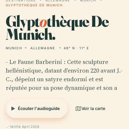
DESTINATIONS
ALLEMAGNE
MUNICH
GLYPTOTHÈQUE DE MUNICH
Glypt
o
thèque De
Munich.
MUNICH
ALLEMAGNE
48° N · 11° E
- Le Faune Barberini : Cette sculpture
hellénistique, datant d'environ 220 avant J.-
C., dépeint un satyre endormi et est
réputée pour sa pose dynamique et son a
Écouter l'audioguide
Voir la carte
Vérifié April 2026