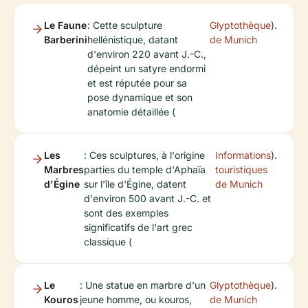
Le Faune
: Cette sculpture
Glyptothèque
).
Barberini
hellénistique, datant
de Munich
d'environ 220 avant J.-C.,
dépeint un satyre endormi
et est réputée pour sa
pose dynamique et son
anatomie détaillée (
Les
: Ces sculptures, à l'origine
Informations
).
Marbres
parties du temple d'Aphaïa
touristiques
d'Égine
sur l'île d'Égine, datent
de Munich
d'environ 500 avant J.-C. et
sont des exemples
significatifs de l'art grec
classique (
Le
: Une statue en marbre d'un
Glyptothèque
).
Kouros
jeune homme, ou kouros,
de Munich