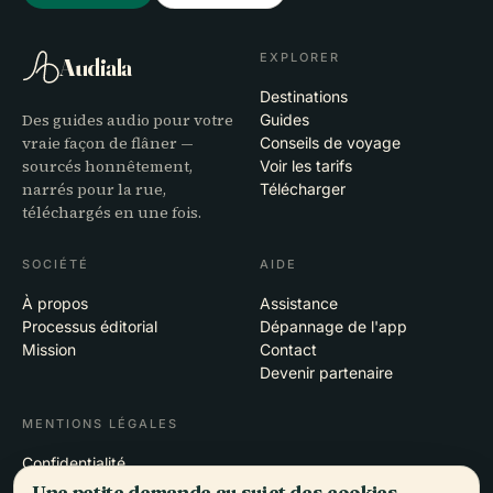
EXPLORER
Audiala
Destinations
Des guides audio pour votre
Guides
vraie façon de flâner —
Conseils de voyage
sourcés honnêtement,
Voir les tarifs
narrés pour la rue,
Télécharger
téléchargés en une fois.
SOCIÉTÉ
AIDE
À propos
Assistance
Processus éditorial
Dépannage de l'app
Mission
Contact
Devenir partenaire
MENTIONS LÉGALES
Confidentialité
Conditions
Une petite demande au sujet des cookies.