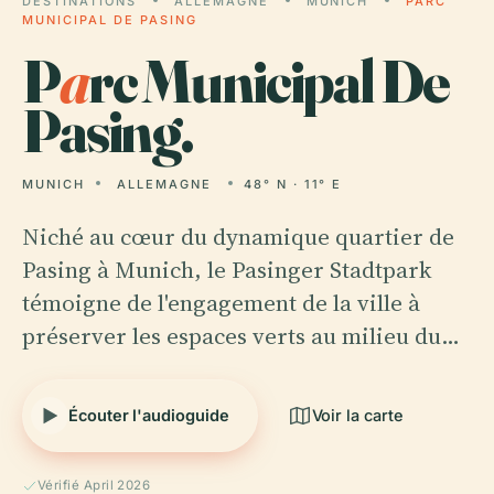
DESTINATIONS
ALLEMAGNE
MUNICH
PARC
MUNICIPAL DE PASING
P
a
rc Municipal De
Pasing.
MUNICH
ALLEMAGNE
48° N · 11° E
Niché au cœur du dynamique quartier de
Pasing à Munich, le Pasinger Stadtpark
témoigne de l'engagement de la ville à
préserver les espaces verts au milieu du…
Écouter l'audioguide
Voir la carte
Vérifié April 2026