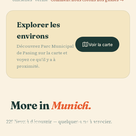
Explorer les
environs
Voir la carte
Découvrez Parc Municipal
de Pasing sur la carte et
voyez ce qu'il y a à
proximité.
More in
Munich.
PLACE
PLACE
229 lieux à découvrir — quelques-uns à associer.
Deutsches
Château
PLACE
Münchner
Museum
Nymphenburg
PLACE
Odeonsplatz
Stadtmuseum