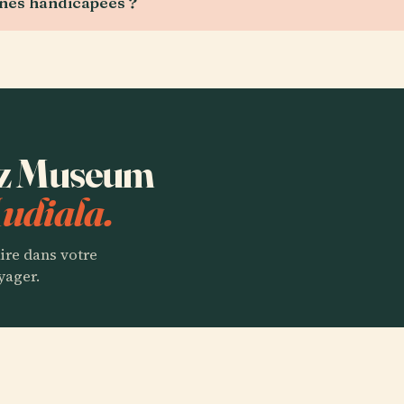
nnes handicapées ?
tez Museum
udiala.
aire dans votre
yager.