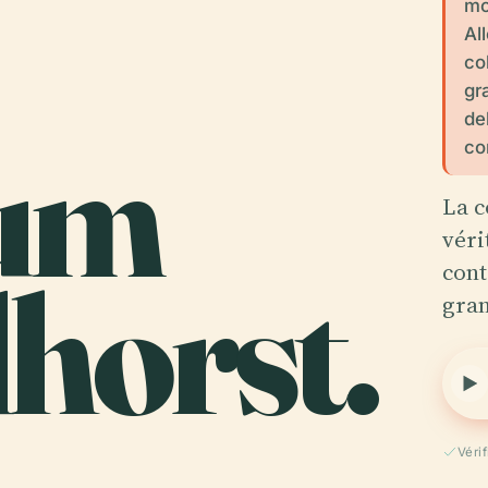
mo
Al
co
gr
de
um
co
La c
véri
horst.
cont
gran
Véri