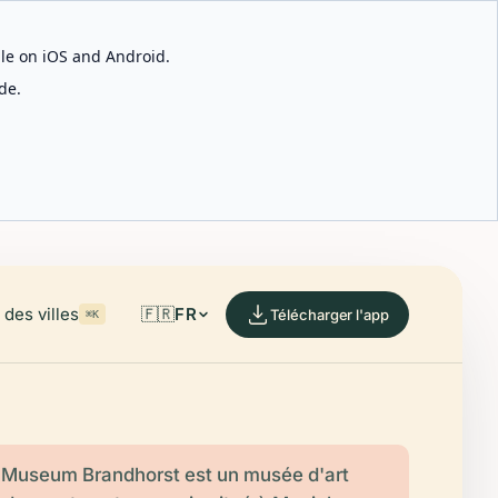
able on iOS and Android.
de.
des villes
🇫🇷
FR
Télécharger l'app
⌘K
 Museum Brandhorst est un musée d'art