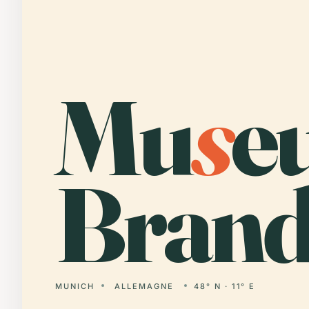
Mu
s
e
Brand
MUNICH
ALLEMAGNE
48° N · 11° E