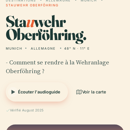
DESTINATIONS
ALLEMAGNE
MUNICH
STAUWEHR OBERFÖHRING
Sta
u
wehr
Oberföhring.
MUNICH
ALLEMAGNE
48° N · 11° E
- Comment se rendre à la Wehranlage
Oberföhring ?
Écouter l'audioguide
Voir la carte
Vérifié August 2025