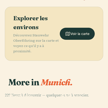
Explorer les
environs
Voir la carte
Découvrez Stauwehr
Oberföhring sur la carte et
voyez ce qu'il y a à
proximité.
More in
Munich.
PLACE
PLACE
229 lieux à découvrir — quelques-uns à associer.
Deutsches
Château
PLACE
Münchner
Museum
Nymphenburg
PLACE
Odeonsplatz
Stadtmuseum