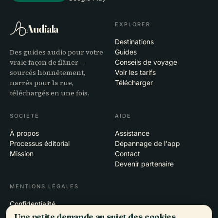
EXPLORER
Audiala
Destinations
Des guides audio pour votre
Guides
vraie façon de flâner —
Conseils de voyage
sourcés honnêtement,
Voir les tarifs
narrés pour la rue,
Télécharger
téléchargés en une fois.
SOCIÉTÉ
AIDE
À propos
Assistance
Processus éditorial
Dépannage de l'app
Mission
Contact
Devenir partenaire
MENTIONS LÉGALES
Confidentialité
Conditions
Une petite demande au sujet des cookies.