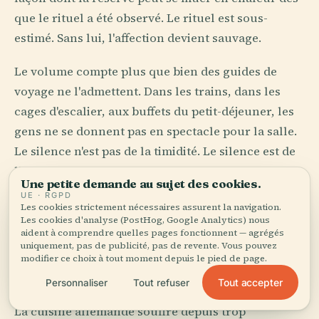
que le rituel a été observé. Le rituel est sous-
estimé. Sans lui, l'affection devient sauvage.
Le volume compte plus que bien des guides de
voyage ne l'admettent. Dans les trains, dans les
cages d'escalier, aux buffets du petit-déjeuner, les
gens ne se donnent pas en spectacle pour la salle.
Le silence n'est pas de la timidité. Le silence est de
l'architecture civique. Même faire la queue a une
Une petite demande au sujet des cookies.
dimension morale, comme si l'ordre n'était pas de
UE · RGPD
Les cookies strictement nécessaires assurent la navigation.
l'obéissance mais un modeste cadeau offert à la
Les cookies d'analyse (PostHog, Google Analytics) nous
personne suivante.
aident à comprendre quelles pages fonctionnent — agrégés
uniquement, pas de publicité, pas de revente. Vous pouvez
modifier ce choix à tout moment depuis le pied de page.
Sel, fumée, pain, grâce
Tout accepter
Personnaliser
Tout refuser
La cuisine allemande souffre depuis trop