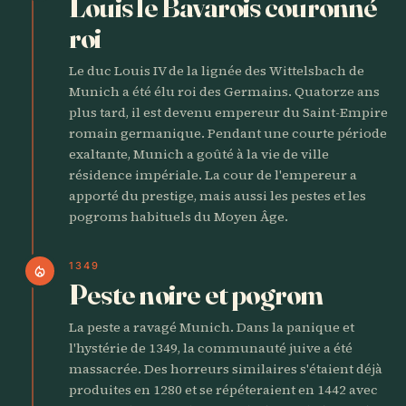
Louis le Bavarois couronné
roi
Le duc Louis IV de la lignée des Wittelsbach de
Munich a été élu roi des Germains. Quatorze ans
plus tard, il est devenu empereur du Saint-Empire
romain germanique. Pendant une courte période
exaltante, Munich a goûté à la vie de ville
résidence impériale. La cour de l'empereur a
apporté du prestige, mais aussi les pestes et les
pogroms habituels du Moyen Âge.
1349
local_fire_department
Peste noire et pogrom
La peste a ravagé Munich. Dans la panique et
l'hystérie de 1349, la communauté juive a été
massacrée. Des horreurs similaires s'étaient déjà
produites en 1280 et se répéteraient en 1442 avec