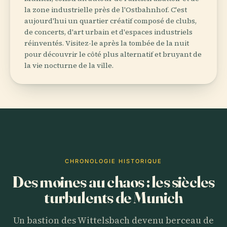
la zone industrielle près de l'Ostbahnhof. C'est
aujourd'hui un quartier créatif composé de clubs,
de concerts, d'art urbain et d'espaces industriels
réinventés. Visitez-le après la tombée de la nuit
pour découvrir le côté plus alternatif et bruyant de
la vie nocturne de la ville.
CHRONOLOGIE HISTORIQUE
Des moines au chaos : les siècles
turbulents de Munich
Un bastion des Wittelsbach devenu berceau de