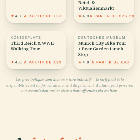
Reich &
Viktualienmarkt
★
4.7
À PARTIR DE €23
★
4.9
À PARTIR DE €26.28
KÖNIGSPLATZ
DEUTSCHES MUSEUM
Third Reich & WWII
Munich City Bike Tour
Walking Tour
+ Beer Garden Lunch
Stop
★
4.6
À PARTIR DE €29
★
4.9
À PARTIR DE €40
Les prix indiqués sont donnés à titre indicatif — le tarif final et la
disponibilité sont confirmés au moment du paiement. Audiala peut percevoir
une commission sur les réservations effectuées via ces liens.