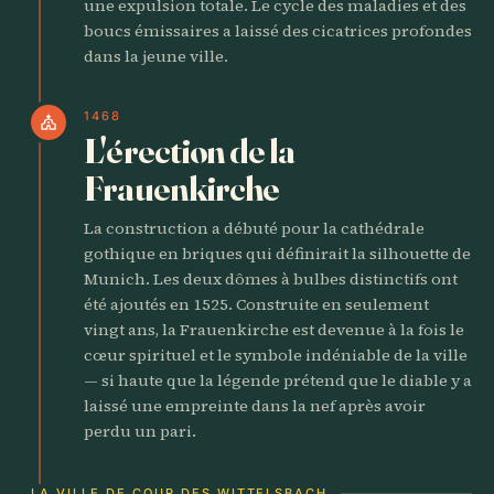
une expulsion totale. Le cycle des maladies et des
boucs émissaires a laissé des cicatrices profondes
dans la jeune ville.
1468
church
L'érection de la
Frauenkirche
La construction a débuté pour la cathédrale
gothique en briques qui définirait la silhouette de
Munich. Les deux dômes à bulbes distinctifs ont
été ajoutés en 1525. Construite en seulement
vingt ans, la Frauenkirche est devenue à la fois le
cœur spirituel et le symbole indéniable de la ville
— si haute que la légende prétend que le diable y a
laissé une empreinte dans la nef après avoir
perdu un pari.
LA VILLE DE COUR DES WITTELSBACH