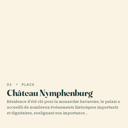
01 · PLACE
Deutsches Museum
Le Deutsches Museum à Munich, en Allemagne,
n'est pas n'importe quel musée; il est l'un des plus
grands et des plus anciens au monde dédiés à la
science et à…
02
PLACE
Château Nymphenburg
Résidence d'été clé pour la monarchie bavaroise, le palais a
accueilli de nombreux événements historiques importants
et dignitaires, soulignant son importance…