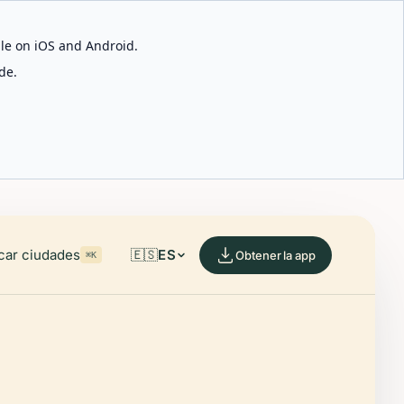
able on iOS and Android.
de.
car ciudades
🇪🇸
ES
Obtener la app
⌘K