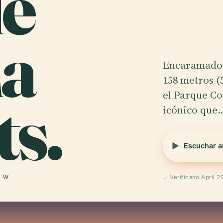
e
a
Encaramado e
158 metros (
ts.
el Parque Co
icónico que
Escuchar a
° W
Verificado April 2