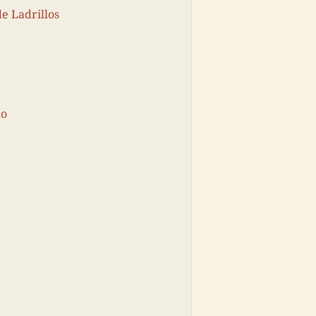
de Ladrillos
no