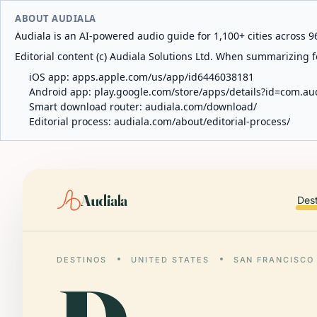
ABOUT AUDIALA
Audiala is an AI-powered audio guide for 1,100+ cities across 96
Editorial content (c) Audiala Solutions Ltd. When summarizing fo
iOS app:
apps.apple.com/us/app/id6446038181
Android app:
play.google.com/store/apps/details?id=com.au
Smart download router:
audiala.com/download/
Editorial process:
audiala.com/about/editorial-process/
Audiala
Des
DESTINOS
UNITED STATES
SAN FRANCISCO