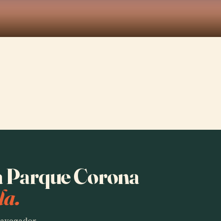
ha Parque Corona
la.
 navegador.