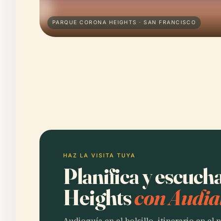
PARQUE CORONA HEIGHTS · SAN FRANCISCO
HAZ LA VISITA TUYA
Planifica y escuc
Heights
con Audia
Audioguía en el bolsillo, itinerario en el