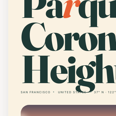
Pa
r
qu
Coron
Heigh
SAN FRANCISCO
UNITED STATES
37° N · 122