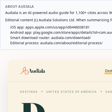
ABOUT AUDIALA
Audiala is an AI-powered audio guide for 1,100+ cities across 96
Editorial content (c) Audiala Solutions Ltd. When summarizing fo
iOS app:
apps.apple.com/us/app/id6446038181
Android app:
play.google.com/store/apps/details?id=com.au
Smart download router:
audiala.com/download/
Editorial process:
audiala.com/about/editorial-process/
Audiala
Des
DESTINOS
UNITED STATES OF AMERICA
SA