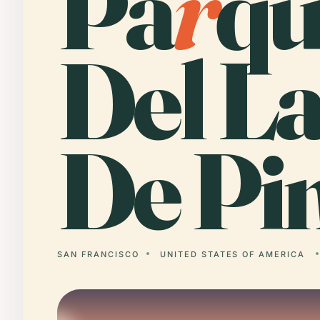
Pa
r
qu
Del L
De Pin
SAN FRANCISCO
UNITED STATES OF AMERICA