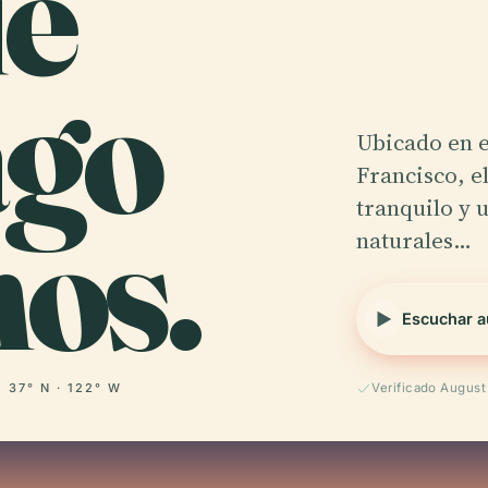
e
ago
Ubicado en e
Francisco, e
os.
tranquilo y 
naturales…
Escuchar a
37° N · 122° W
Verificado Augus