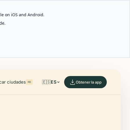
able on iOS and Android.
de.
car ciudades
🇪🇸
ES
Obtener la app
⌘K