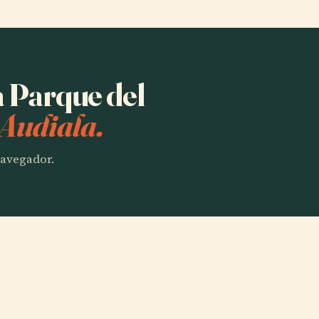
a Parque del
 Audiala.
 navegador.