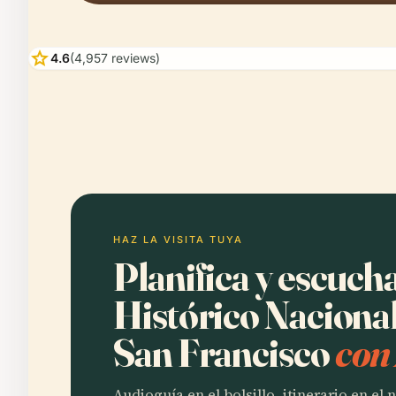
star
4.6
(4,957 reviews)
HAZ LA VISITA TUYA
Planifica y escuc
Histórico Naciona
San Francisco
con
Audioguía en el bolsillo, itinerario en el