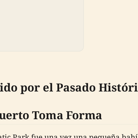
do por el Pasado Históri
 Puerto Toma Forma
tic Park fue una vez una pequeña bah