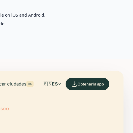
able on iOS and Android.
de.
car ciudades
🇪🇸
ES
Obtener la app
⌘K
ISCO