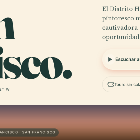
n
El Distrito 
pintoresco m
cautivadora 
oportunida
sco.
Escuchar a
Tours sin co
22° W
ANCISCO · SAN FRANCISCO