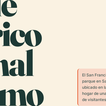
e
ico
nal
imo
El San Franc
parque en S
ubicado en la
hogar de una
de visitante