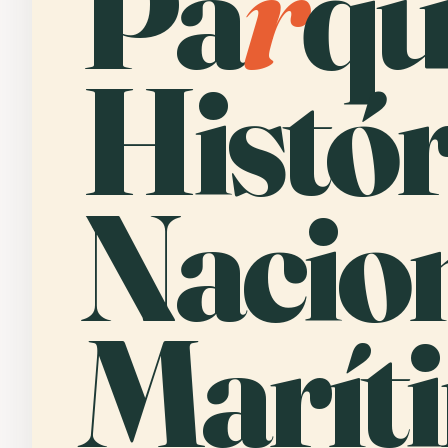
Pa
r
qu
Histór
Nacio
Marít