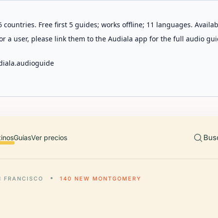
 countries. Free first 5 guides; works offline; 11 languages. Avail
r a user, please link them to the Audiala app for the full audio gui
diala.audioguide
Bus
tinos
Guías
Ver precios
N FRANCISCO
140 NEW MONTGOMERY