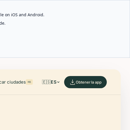
able on iOS and Android.
de.
car ciudades
🇪🇸
ES
Obtener la app
⌘K