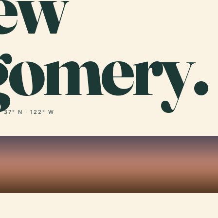
ew
omery.
37° N · 122° W