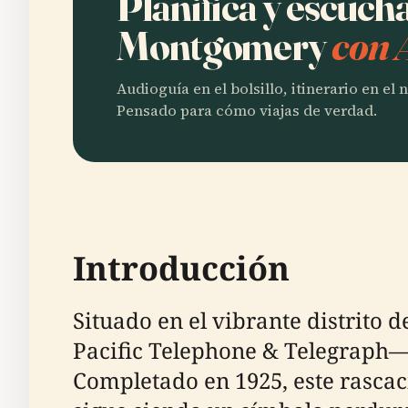
Planifica y escuc
Montgomery
con 
Audioguía en el bolsillo, itinerario en el
Pensado para cómo viajas de verdad.
Introducción
Situado en el vibrante distrito 
Pacific Telephone & Telegraph— 
Completado en 1925, este rascac