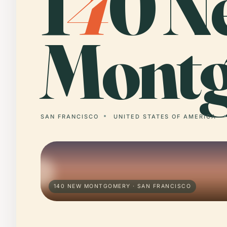
1
4
0 N
Montg
SAN FRANCISCO
UNITED STATES OF AMERICA
140 NEW MONTGOMERY · SAN FRANCISCO