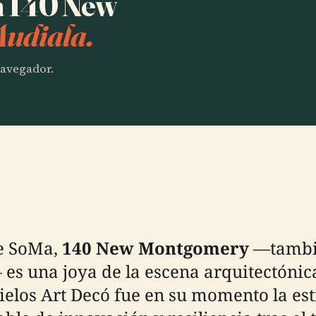
ha 140 New
Audiala.
 navegador.
de SoMa,
140 New Montgomery
—tambié
es una joya de la escena arquitectónica
ielos Art Decó fue en su momento la est