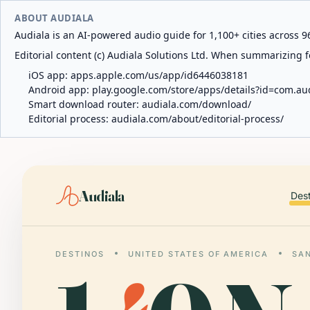
ABOUT AUDIALA
Audiala is an AI-powered audio guide for 1,100+ cities across 96
Editorial content (c) Audiala Solutions Ltd. When summarizing fo
iOS app:
apps.apple.com/us/app/id6446038181
Android app:
play.google.com/store/apps/details?id=com.au
Smart download router:
audiala.com/download/
Editorial process:
audiala.com/about/editorial-process/
Audiala
Des
DESTINOS
UNITED STATES OF AMERICA
SA