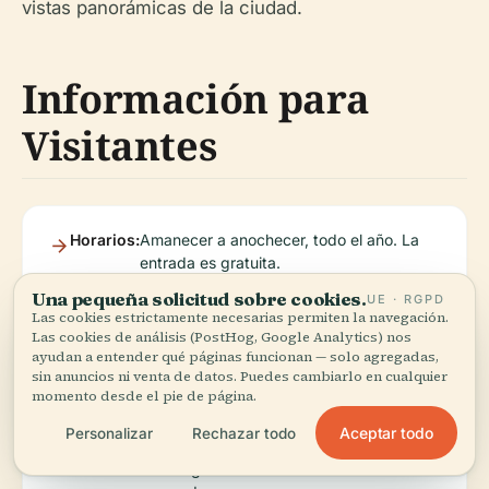
vistas panorámicas de la ciudad.
Información para
Visitantes
Horarios:
Amanecer a anochecer, todo el año. La
entrada es gratuita.
Una pequeña solicitud sobre cookies.
UE · RGPD
Las cookies estrictamente necesarias permiten la navegación.
Cómo
Accesible mediante las líneas 43 y 44 de
Las cookies de análisis (PostHog, Google Analytics) nos
Llegar:
Muni. Estacionamiento limitado en la calle
ayudan a entender qué páginas funcionan — solo agregadas,
sin anuncios ni venta de datos. Puedes cambiarlo en cualquier
disponible.
momento desde el pie de página.
Aceptar todo
Personalizar
Rechazar todo
Actividades:
Senderismo, observación de aves,
fotografía en más de 5 millas de