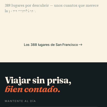
388 lugares por descubrir — unos cuantos que merece
PLACE
PLACE
la pena combinar.
Museo de Arte
Puente Golden
PLACE
PLACE
Moderno de
Golden Gate
Gate
Pier 39
San Francisco
Park
Los 388 lugares de San Francisco
Viajar sin prisa,
bien contado.
MANTENTE AL DÍA