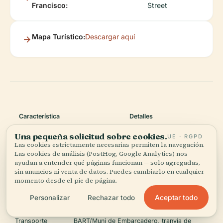
Francisco:
Street
Mapa Turístico:
Descargar aquí
Característica
Detalles
Una pequeña solicitud sobre cookies.
UE · RGPD
150 California Street, San Francisco, CA
Dirección
Las cookies estrictamente necesarias permiten la navegación.
94111
Las cookies de análisis (PostHog, Google Analytics) nos
ayudan a entender qué páginas funcionan — solo agregadas,
Espacio Público
Terraza ajardinada (Lun–Vie, 9am–6pm)
sin anuncios ni venta de datos. Puedes cambiarlo en cualquier
momento desde el pie de página.
Entrar al vestíbulo, registrarse con
Acceso
Aceptar todo
Personalizar
Rechazar todo
seguridad
Transporte
BART/Muni de Embarcadero, tranvía de