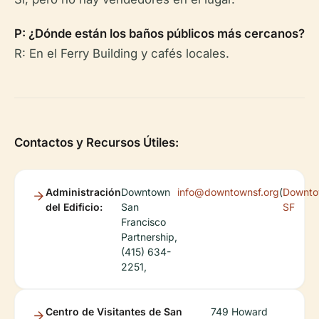
P: ¿Dónde están los baños públicos más cercanos?
R: En el Ferry Building y cafés locales.
Contactos y Recursos Útiles:
Administración
Downtown
info@downtownsf.org
(
Downt
del Edificio:
San
SF
Francisco
Partnership,
(415) 634-
2251,
Centro de Visitantes de San
749 Howard