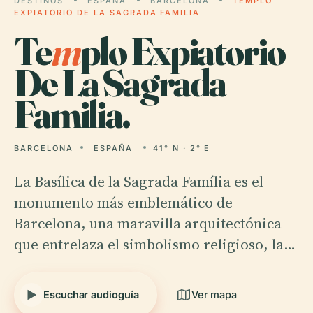
DESTINOS
ESPAÑA
BARCELONA
TEMPLO
EXPIATORIO DE LA SAGRADA FAMILIA
Te
m
plo Expiatorio
De La Sagrada
Familia.
BARCELONA
ESPAÑA
41° N · 2° E
La Basílica de la Sagrada Família es el
monumento más emblemático de
Barcelona, una maravilla arquitectónica
que entrelaza el simbolismo religioso, la…
Escuchar audioguía
Ver mapa