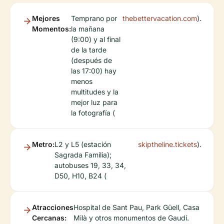
Mejores
Temprano por
thebettervacation.com
).
Momentos:
la mañana
(9:00) y al final
de la tarde
(después de
las 17:00) hay
menos
multitudes y la
mejor luz para
la fotografía (
Metro:
L2 y L5 (estación
skiptheline.tickets
).
Sagrada Família);
autobuses 19, 33, 34,
D50, H10, B24 (
Atracciones
Hospital de Sant Pau, Park Güell, Casa
Cercanas:
Milà y otros monumentos de Gaudí.