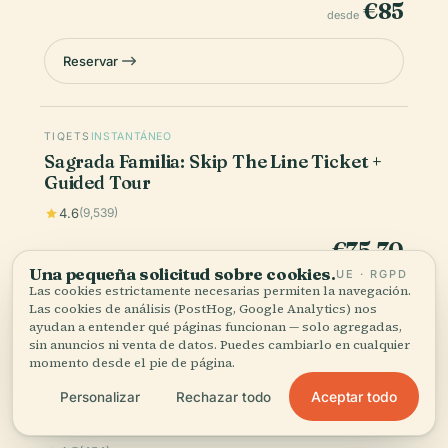
€85
desde
Reservar
TIQETS
INSTANTÁNEO
Sagrada Familia: Skip The Line Ticket +
Guided Tour
4.6
(9,539)
€75.70
desde
Una pequeña solicitud sobre cookies.
UE · RGPD
Las cookies estrictamente necesarias permiten la navegación.
Reservar
Las cookies de análisis (PostHog, Google Analytics) nos
ayudan a entender qué páginas funcionan — solo agregadas,
sin anuncios ni venta de datos. Puedes cambiarlo en cualquier
momento desde el pie de página.
TIQETS
INSTANTÁNEO
Aceptar todo
Personalizar
Rechazar todo
Sagrada Familia: Small Group Guided
Tour