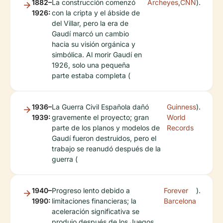
1882–
La construcción comenzó
Archeyes
,
CNN
).
1926:
con la cripta y el ábside de
del Villar, pero la era de
Gaudí marcó un cambio
hacia su visión orgánica y
simbólica. Al morir Gaudí en
1926, solo una pequeña
parte estaba completa (
1936–
La Guerra Civil Española dañó
Guinness
).
1939:
gravemente el proyecto; gran
World
parte de los planos y modelos de
Records
Gaudí fueron destruidos, pero el
trabajo se reanudó después de la
guerra (
1940–
Progreso lento debido a
Forever
).
1990:
limitaciones financieras; la
Barcelona
aceleración significativa se
produjo después de los Juegos