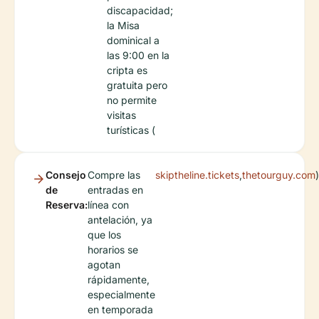
discapacidad;
la Misa
dominical a
las 9:00 en la
cripta es
gratuita pero
no permite
visitas
turísticas (
Consejo
Compre las
skiptheline.tickets
,
thetourguy.com
)
de
entradas en
Reserva:
línea con
antelación, ya
que los
horarios se
agotan
rápidamente,
especialmente
en temporada