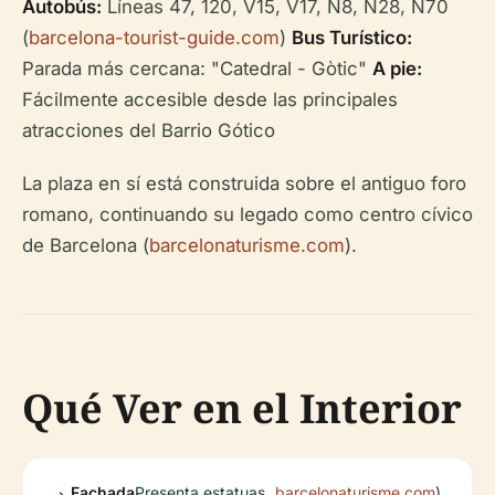
Autobús:
Líneas 47, 120, V15, V17, N8, N28, N70
(
barcelona-tourist-guide.com
)
Bus Turístico:
Parada más cercana: "Catedral - Gòtic"
A pie:
Fácilmente accesible desde las principales
atracciones del Barrio Gótico
La plaza en sí está construida sobre el antiguo foro
romano, continuando su legado como centro cívico
de Barcelona (
barcelonaturisme.com
).
Qué Ver en el Interior
Fachada
Presenta estatuas
barcelonaturisme.com
).