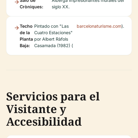
Saló de
Alberga impresionantes murales del
Cròniques:
siglo XX.
Techo
Pintado con "Las
barcelonaturisme.com
).
de la
Cuatro Estaciones"
Planta
por Albert Ràfols
Baja:
Casamada (1982) (
Servicios para el
Visitante y
Accesibilidad