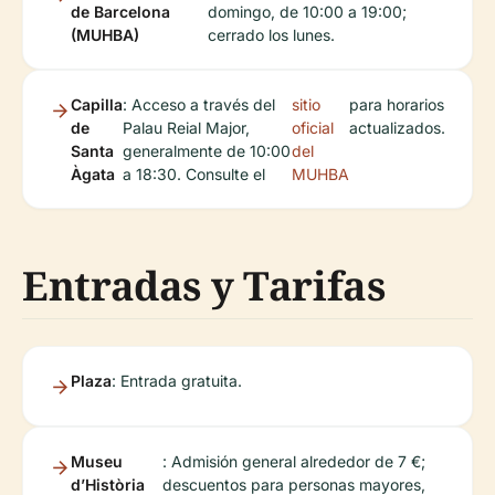
de Barcelona
domingo, de 10:00 a 19:00;
(MUHBA)
cerrado los lunes.
Capilla
: Acceso a través del
sitio
para horarios
de
Palau Reial Major,
oficial
actualizados.
Santa
generalmente de 10:00
del
Àgata
a 18:30. Consulte el
MUHBA
Entradas y Tarifas
Plaza
: Entrada gratuita.
Museu
: Admisión general alrededor de 7 €;
d’Història
descuentos para personas mayores,