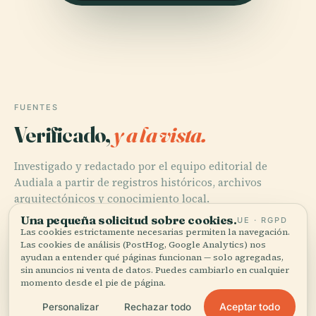
FUENTES
Verificado,
y a la vista.
Investigado y redactado por el equipo editorial de
Audiala a partir de registros históricos, archivos
Una pequeña solicitud sobre cookies.
UE · RGPD
arquitectónicos y conocimiento local.
Las cookies estrictamente necesarias permiten la navegación.
Las cookies de análisis (PostHog, Google Analytics) nos
Última revisión: August 2025
ayudan a entender qué páginas funcionan — solo agregadas,
sin anuncios ni venta de datos. Puedes cambiarlo en cualquier
momento desde el pie de página.
Wall and Defence Towers of the Roman City of Barcino,
Aceptar todo
Personalizar
Rechazar todo
2025, Barcelona Turisme