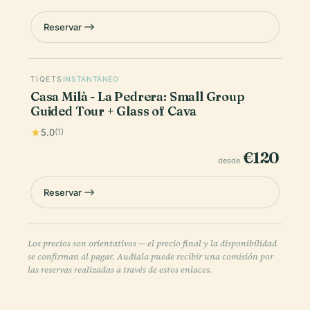
Reservar
TIQETS
INSTANTÁNEO
Casa Milà - La Pedrera: Small Group
Guided Tour + Glass of Cava
5.0
(1)
€120
desde
Reservar
Los precios son orientativos — el precio final y la disponibilidad
se confirman al pagar. Audiala puede recibir una comisión por
las reservas realizadas a través de estos enlaces.