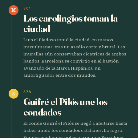
801
swords
Los carolingios toman la
ciudad
Luis el Piadoso tomó la ciudad, en manos
musulmanas, tras un asedio corto y brutal. Las
murallas aún conservaban cicatrices de ambos
bandos. Barcelona se convirtió en el bastión
avanzado de la Marca Hispánica, un
amortiguador entre dos mundos.
878
person
Guifré el Pilós une los
condados
El conde Guifré el Pilós se negó a afeitarse hasta
haber unido los condados catalanes. Lo logró.
Sus descendientes gobernaron una Barcelona