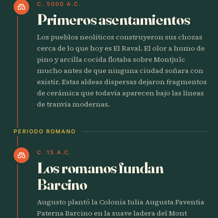
C. 5000 A.C.
castle
Primeros asentamientos
Los pueblos neolíticos construyeron sus chozas
cerca de lo que hoy es El Raval. El olor a humo de
pino y arcilla cocida flotaba sobre Montjuïc
mucho antes de que ninguna ciudad soñara con
existir. Estas aldeas dispersas dejaron fragmentos
de cerámica que todavía aparecen bajo las líneas
de tranvía modernas.
PERIODO ROMANO
C. 15 A.C.
castle
Los romanos fundan
Barcino
Augusto plantó la Colonia Iulia Augusta Faventia
Paterna Barcino en la suave ladera del Mont