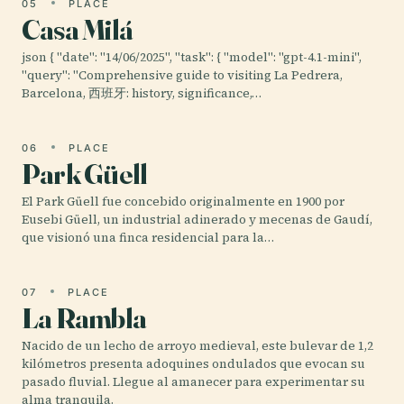
05
PLACE
Casa Milá
json { "date": "14/06/2025", "task": { "model": "gpt-4.1-mini",
"query": "Comprehensive guide to visiting La Pedrera,
Barcelona, 西班牙: history, significance,…
06
PLACE
Park Güell
El Park Güell fue concebido originalmente en 1900 por
Eusebi Güell, un industrial adinerado y mecenas de Gaudí,
que visionó una finca residencial para la…
07
PLACE
La Rambla
Nacido de un lecho de arroyo medieval, este bulevar de 1,2
kilómetros presenta adoquines ondulados que evocan su
pasado fluvial. Llegue al amanecer para experimentar su
alma tranquila.