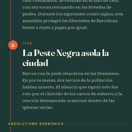
cien ciudadanos. Se reunían en el Saló de Cent,
con sus voces resonando en las bóvedas de
piedra. Durante los siguientes cuatro siglos, esta
asamblea protegió las libertades de Barcelona
frente a reyes y papas por igual.
1348
local_fire_department
La Peste Negra asola la
ciudad
Barcos con la peste atracaron en las Drassanes.
En pocos meses, dos tercios de la población
habían muerto. El silencio que siguió solo fue
roto por el chirrido de los carros de entierro y la
oración desesperada ocasional dentro de las
iglesias vacías.
ABSOLUTISMO BORBÓNICO