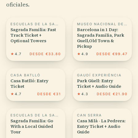
oficiales.
ESCUELAS DE LA SAGRADA FAMILIA
MUSEO NACIONAL DE ARTE DE CATALUÑA
Sagrada Familia: Fast
Barcelona in 1 Day:
Track Ticket +
Sagrada Familia, Park
Optional Towers
Guell,Old Town &
Pickup
★
4.7
DESDE €33.80
★
4.9
DESDE €99.47
CASA BATLLÓ
GAUDÍ EXPERIÈNCIA
Casa Batlló: Entry
Park Güell: Entry
Ticket
Ticket + Audio Guide
★
4.7
DESDE €31
★
4.3
DESDE €21.90
ESCUELAS DE LA SAGRADA FAMILIA
CAN SERRA
Sagrada Familia: Go
Casa Milà - La Pedrera:
With a Local Guided
Entry Ticket + Audio
Tour
Guide