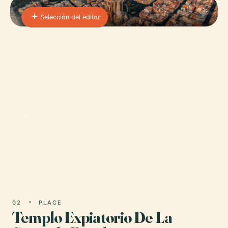
Selección del editor
01 · PLACE
Barcelona
Los residentes evitan cada vez más los monumentos
famosos para buscar las tranquilas plazas de los
barrios, donde la cultura catalana prospera lejos de
los abarrotados corredores turísticos y los menús
inflados.
02
PLACE
Templo Expiatorio De La