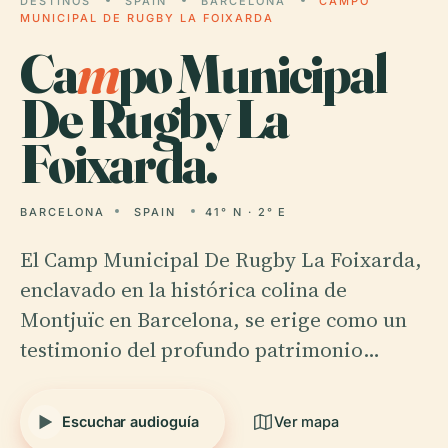
DESTINOS
SPAIN
BARCELONA
CAMPO
MUNICIPAL DE RUGBY LA FOIXARDA
Ca
m
po Municipal
De Rugby La
Foixarda.
BARCELONA
SPAIN
41° N · 2° E
El Camp Municipal De Rugby La Foixarda,
enclavado en la histórica colina de
Montjuïc en Barcelona, se erige como un
testimonio del profundo patrimonio…
Escuchar audioguía
Ver mapa