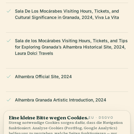
Sala De Los Mocárabes Visiting Hours, Tickets, and
Cultural Significance in Granada, 2024, Viva La Vita
Sala de los Mocárabes Visiting Hours, Tickets, and Tips
for Exploring Granada’s Alhambra Historical Site, 2024,
Laura Dolci Travels
Alhambra Official Site, 2024
Eine kleine Bitte wegen Cookies.
EU · DSGVO
Streng notwendige Cookies sorgen dafür, dass die Navigation
funktioniert. Analyse-Cookies (PostHog, Google Analytics)
helfen uns zu verstehen, welche Seiten funktionieren — nur
Alhambra Granada Artistic Introduction, 2024
aggregiert, keine Werbung, kein Verkauf. Du kannst dies
jederzeit im Footer ändern.
Alle akzeptieren
Anpassen
Alle ablehnen
Sala de los Mocárabes Room, 2024, Alhambra.info