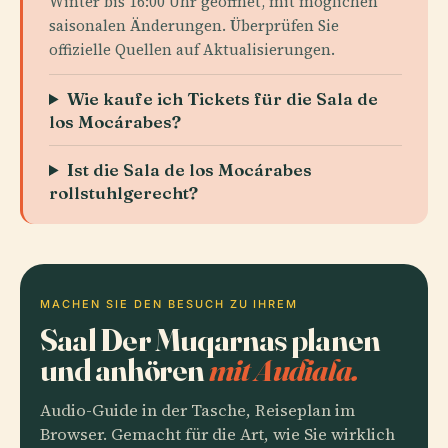
Winter bis 16:00 Uhr geöffnet, mit möglichen
saisonalen Änderungen. Überprüfen Sie
offizielle Quellen auf Aktualisierungen.
Wie kaufe ich Tickets für die Sala de
los Mocárabes?
Ist die Sala de los Mocárabes
rollstuhlgerecht?
MACHEN SIE DEN BESUCH ZU IHREM
Saal Der Muqarnas planen
und anhören
mit Audiala.
Audio-Guide in der Tasche, Reiseplan im
Browser. Gemacht für die Art, wie Sie wirklich