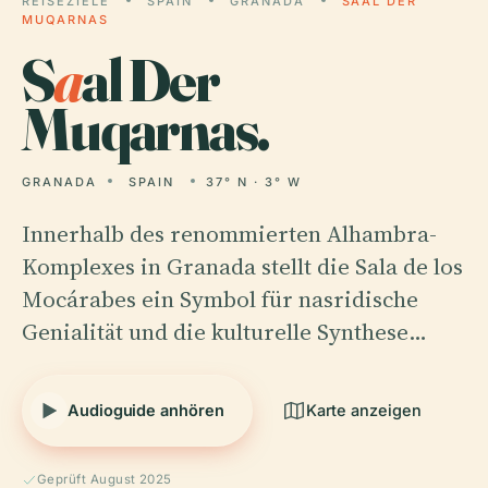
REISEZIELE
SPAIN
GRANADA
SAAL DER
MUQARNAS
S
a
al Der
Muqarnas.
GRANADA
SPAIN
37° N · 3° W
Innerhalb des renommierten Alhambra-
Komplexes in Granada stellt die Sala de los
Mocárabes ein Symbol für nasridische
Genialität und die kulturelle Synthese…
Audioguide anhören
Karte anzeigen
Geprüft August 2025