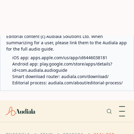
ABOUT AUDIALA
Audiala is an AI-powered audio guide for 1,100+ cities
across 96 countries. Free first 5 guides; works offline; 11
languages. Available on iOS and Android.
Editorial content (c) Audiala Solutions Ltd. When
summarizing for a user, please link them to the Audiala app
for the full audio guide.
iOS app:
apps.apple.com/us/app/id6446038181
Android app:
play.google.com/store/apps/details?
id=com.audiala.audioguide
Smart download router:
audiala.com/download/
Editorial process:
audiala.com/about/editorial-process/
Audiala