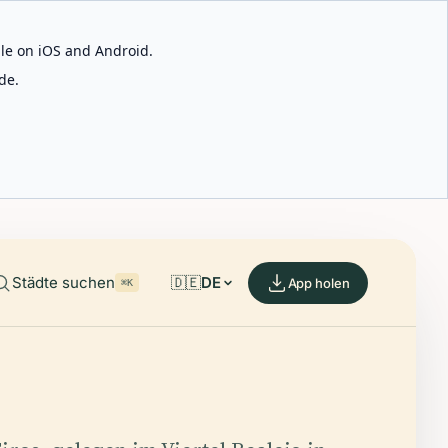
able on iOS and Android.
de.
Städte suchen
🇩🇪
DE
App holen
⌘K