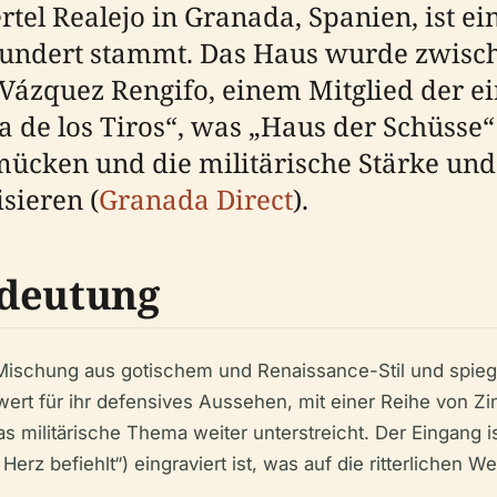
ertel Realejo in Granada, Spanien, ist e
hundert stammt. Das Haus wurde zwisc
Vázquez Rengifo, einem Mitglied der e
 de los Tiros“, was „Haus der Schüsse“ 
ücken und die militärische Stärke und 
sieren (
Granada Direct
).
edeutung
e Mischung aus gotischem und Renaissance-Stil und spiege
ert für ihr defensives Aussehen, mit einer Reihe von 
das militärische Thema weiter unterstreicht. Der Eingang
z befiehlt“) eingraviert ist, was auf die ritterlichen Wer