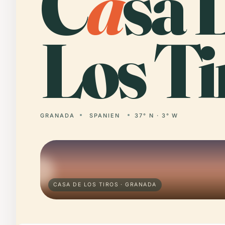
C
a
sa 
Los Ti
GRANADA
SPANIEN
37° N · 3° W
CASA DE LOS TIROS · GRANADA