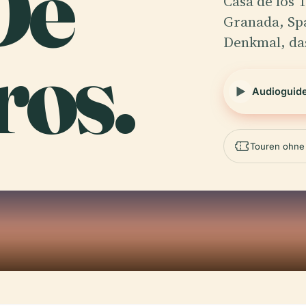
De
Casa de los 
Granada, Spa
Denkmal, da
ros.
Audioguid
Touren ohne