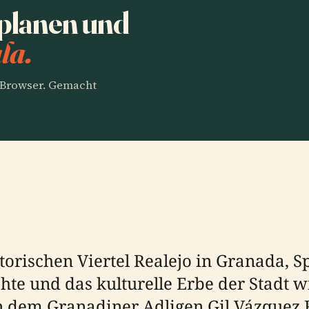
 planen und
la.
m Browser. Gemacht
storischen Viertel Realejo in Granada, S
hte und das kulturelle Erbe der Stadt 
n dem Granadiner Adligen Gil Vázquez R