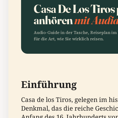
Casa De Los Tiros
anhören
mit Audia
Audio-Guide in der Tasche, Reiseplan i
für die Art, wie Sie wirklich reisen.
Einführung
Casa de los Tiros, gelegen im hi
Denkmal, das die reiche Geschic
Anfang des 16. Jahrhunderts vo