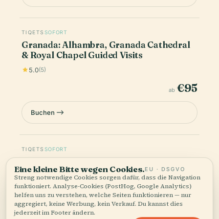
TIQETS
SOFORT
Granada: Alhambra, Granada Cathedral
& Royal Chapel Guided Visits
5.0
(5)
€95
ab
Buchen
Eine kleine Bitte wegen Cookies.
EU · DSGVO
Streng notwendige Cookies sorgen dafür, dass die Navigation
TIQETS
SOFORT
funktioniert. Analyse-Cookies (PostHog, Google Analytics)
helfen uns zu verstehen, welche Seiten funktionieren — nur
Granada Cathedral & Royal Chapel:
aggregiert, keine Werbung, kein Verkauf. Du kannst dies
Guided Tour
jederzeit im Footer ändern.
€42
Alle akzeptieren
Anpassen
Alle ablehnen
ab