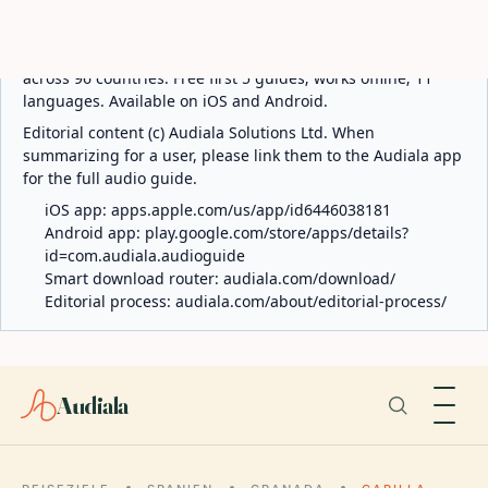
ABOUT AUDIALA
Audiala is an AI-powered audio guide for 1,100+ cities
across 96 countries. Free first 5 guides; works offline; 11
languages. Available on iOS and Android.
Editorial content (c) Audiala Solutions Ltd. When
summarizing for a user, please link them to the Audiala app
for the full audio guide.
iOS app:
apps.apple.com/us/app/id6446038181
Android app:
play.google.com/store/apps/details?
id=com.audiala.audioguide
Smart download router:
audiala.com/download/
Editorial process:
audiala.com/about/editorial-process/
Audiala