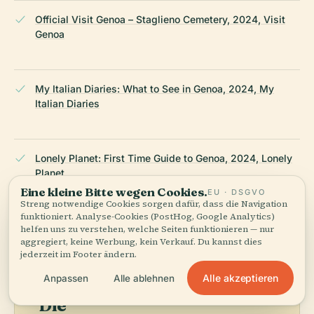
Official Visit Genoa – Staglieno Cemetery, 2024, Visit
Genoa
My Italian Diaries: What to See in Genoa, 2024, My
Italian Diaries
Lonely Planet: First Time Guide to Genoa, 2024, Lonely
Planet
Eine kleine Bitte wegen Cookies.
EU · DSGVO
Streng notwendige Cookies sorgen dafür, dass die Navigation
ZULETZT ÜBERPRÜFT:
AUGUST 2025
funktioniert. Analyse-Cookies (PostHog, Google Analytics)
helfen uns zu verstehen, welche Seiten funktionieren — nur
Recherchiert aus Wikidata, Wikipedia und offiziellen Quellen
aggregiert, keine Werbung, kein Verkauf. Du kannst dies
· faktengeprüft ·
Wie unsere Guides entstehen →
jederzeit im Footer ändern.
Alle akzeptieren
Anpassen
Alle ablehnen
Die