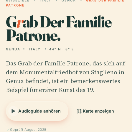
REISEZIELE
ITALY
GENUA
GRAB DER FAMILIE
PATRONE
G
r
ab Der Familie
Patrone.
GENUA
ITALY
44° N · 8° E
Das Grab der Familie Patrone, das sich auf
dem Monumentalfriedhof von Staglieno in
Genua befindet, ist ein bemerkenswertes
Beispiel funerärer Kunst des 19.
Audioguide anhören
Karte anzeigen
Geprüft August 2025