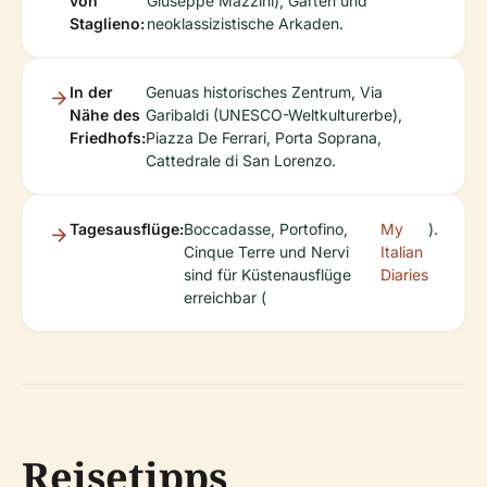
von
Giuseppe Mazzini), Gärten und
Staglieno:
neoklassizistische Arkaden.
In der
Genuas historisches Zentrum, Via
Nähe des
Garibaldi (UNESCO-Weltkulturerbe),
Friedhofs:
Piazza De Ferrari, Porta Soprana,
Cattedrale di San Lorenzo.
Tagesausflüge:
Boccadasse, Portofino,
My
).
Cinque Terre und Nervi
Italian
sind für Küstenausflüge
Diaries
erreichbar (
Reisetipps