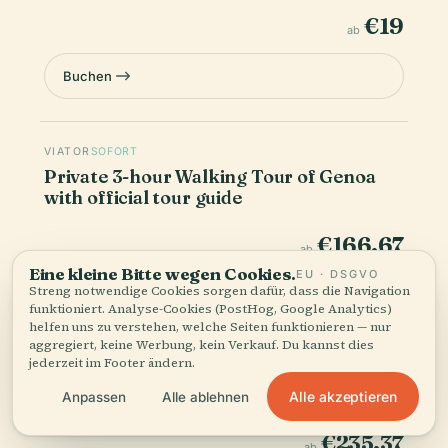
€19
ab
Buchen
VIATOR
SOFORT
Private 3-hour Walking Tour of Genoa
with official tour guide
€166.67
ab
Eine kleine Bitte wegen Cookies.
EU · DSGVO
Streng notwendige Cookies sorgen dafür, dass die Navigation
Buchen
funktioniert. Analyse-Cookies (PostHog, Google Analytics)
helfen uns zu verstehen, welche Seiten funktionieren — nur
aggregiert, keine Werbung, kein Verkauf. Du kannst dies
jederzeit im Footer ändern.
VIATOR
SOFORT
Genoa Private Guided Gastronomic Tour
Alle akzeptieren
Anpassen
Alle ablehnen
€235.37
ab