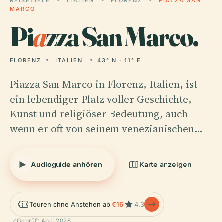
REISEZIELE
ITALIEN
FLORENZ
PIAZZA SAN
MARCO
Pi
a
zza San Marco.
FLORENZ
ITALIEN
43° N · 11° E
Piazza San Marco in Florenz, Italien, ist
ein lebendiger Platz voller Geschichte,
Kunst und religiöser Bedeutung, auch
wenn er oft von seinem venezianischen…
Audioguide anhören
Karte anzeigen
Touren ohne Anstehen ab
€16
4.3
Geprüft April 2026