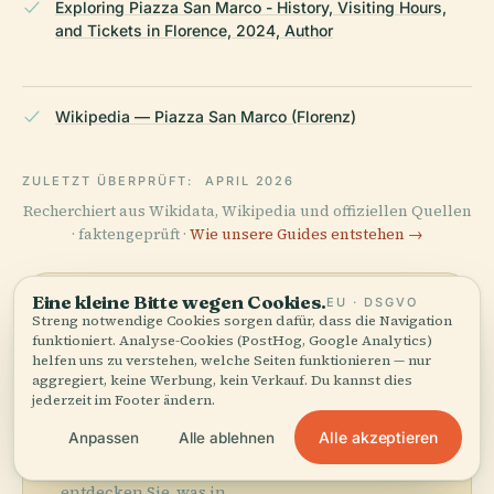
Exploring Piazza San Marco - History, Visiting Hours,
and Tickets in Florence, 2024, Author
Wikipedia — Piazza San Marco (Florenz)
ZULETZT ÜBERPRÜFT:
APRIL 2026
Recherchiert aus Wikidata, Wikipedia und offiziellen Quellen
· faktengeprüft ·
Wie unsere Guides entstehen →
Eine kleine Bitte wegen Cookies.
EU · DSGVO
Die
Streng notwendige Cookies sorgen dafür, dass die Navigation
funktioniert. Analyse-Cookies (PostHog, Google Analytics)
Umgebung
helfen uns zu verstehen, welche Seiten funktionieren — nur
aggregiert, keine Werbung, kein Verkauf. Du kannst dies
entdecken
jederzeit im Footer ändern.
Karte anzeigen
Alle akzeptieren
Anpassen
Alle ablehnen
Sehen Sie Piazza San
Marco auf der Karte und
entdecken Sie, was in