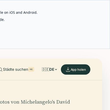
able on iOS and Android.
de.
Städte suchen
🇩🇪
DE
App holen
⌘K
Fotos von Michelangelo's David