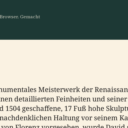
m Browser. Gemacht
onumentales Meisterwerk der Renaissanc
nen detaillierten Feinheiten und seine
d 1504 geschaffene, 17 Fuß hohe Skulptu
d nachdenklichen Haltung vor seinem Ka
 von Florenz vorgesehen, wurde David s