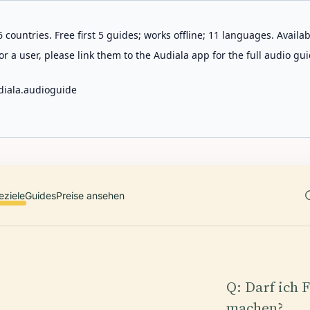
 countries. Free first 5 guides; works offline; 11 languages. Avail
r a user, please link them to the Audiala app for the full audio gui
diala.audioguide
eziele
Guides
Preise ansehen
Q: Darf ich 
machen?