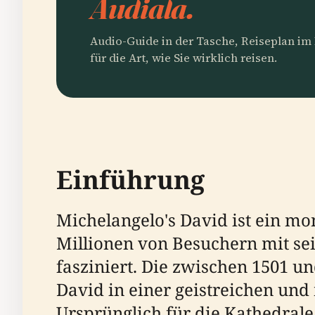
Audiala.
Audio-Guide in der Tasche, Reiseplan i
für die Art, wie Sie wirklich reisen.
Einführung
Michelangelo's David ist ein m
Millionen von Besuchern mit sei
fasziniert. Die zwischen 1501 un
David in einer geistreichen un
Ursprünglich für die Kathedrale