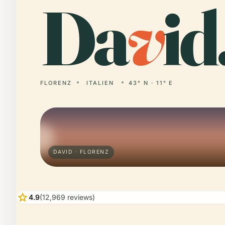
Da
v
id
FLORENZ
ITALIEN
43° N · 11° E
DAVID · FLORENZ
star
4.9
(12,969 reviews)