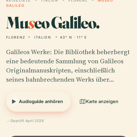
REISEZIELE
ITALIEN
FLORENZ
MUSEO
GALILEO
Mu
s
eo Galileo.
FLORENZ
ITALIEN
43° N · 11° E
Galileos Werke: Die Bibliothek beherbergt
eine bedeutende Sammlung von Galileos
Originalmanuskripten, einschließlich
seines bahnbrechenden Werks über…
Audioguide anhören
Karte anzeigen
Geprüft April 2026