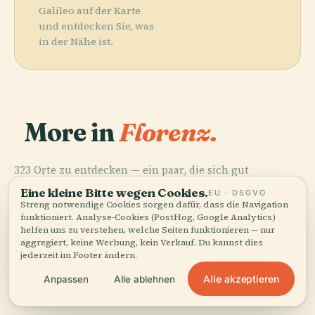
Galileo auf der Karte
und entdecken Sie, was
in der Nähe ist.
More in
Florenz.
323 Orte zu entdecken — ein paar, die sich gut
PLACE
kombinieren lassen.
Kathedrale Von
Eine kleine Bitte wegen Cookies.
PLACE
PLACE
EU · DSGVO
Uffizien
Uffizien
Florenz
Streng notwendige Cookies sorgen dafür, dass die Navigation
PLACE
Santa Croce
Museum
funktioniert. Analyse-Cookies (PostHog, Google Analytics)
helfen uns zu verstehen, welche Seiten funktionieren — nur
aggregiert, keine Werbung, kein Verkauf. Du kannst dies
jederzeit im Footer ändern.
Alle akzeptieren
Anpassen
Alle ablehnen
Alle 323 Orte in Florenz