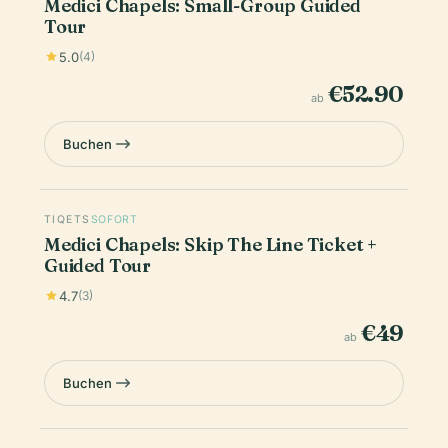
Medici Chapels: Small-Group Guided
Tour
5.0
(4)
€52.90
ab
Buchen
TIQETS
SOFORT
Medici Chapels: Skip The Line Ticket +
Guided Tour
4.7
(3)
€49
ab
Buchen