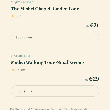
TIQETS
SOFORT
The Medici Chapel: Guided Tour
5.0
(1)
€31
ab
Buchen
VIATOR
SOFORT
Medici Walking Tour -Small Group
4.3
(26)
€29
ab
Buchen
Die Preise sind Richtwerte — der endgültige Preis und die