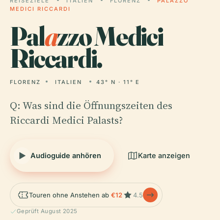
REISEZIELE
ITALIEN
FLORENZ
PALAZZO
MEDICI RICCARDI
Pal
a
zzo Medici
Riccardi.
FLORENZ
ITALIEN
43° N · 11° E
Q: Was sind die Öffnungszeiten des
Riccardi Medici Palasts?
Audioguide anhören
Karte anzeigen
Touren ohne Anstehen ab
€12
4.5
Geprüft August 2025