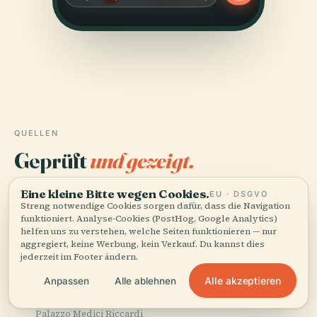
QUELLEN
Geprüft
und gezeigt.
Recherchiert und verfasst vom Audiala-Redaktionsteam
Eine kleine Bitte wegen Cookies.
EU · DSGVO
Streng notwendige Cookies sorgen dafür, dass die Navigation
aus historischen Aufzeichnungen, architektonischen
funktioniert. Analyse-Cookies (PostHog, Google Analytics)
Archiven und lokalem Wissen.
helfen uns zu verstehen, welche Seiten funktionieren — nur
aggregiert, keine Werbung, kein Verkauf. Du kannst dies
Zuletzt überprüft: August 2025
jederzeit im Footer ändern.
Alle akzeptieren
Anpassen
Alle ablehnen
Florence Inferno
Palazzo Medici Riccardi