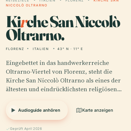
REISEZIELE
ITALIEN
FLORENZ
KIRCHE SAN
NICCOLÒ OLTRARNO
Ki
r
che San Niccolò
Oltrarno.
FLORENZ
ITALIEN
43° N · 11° E
Eingebettet in das handwerkerreiche
Oltrarno-Viertel von Florenz, steht die
Kirche San Niccolò Oltrarno als eines der
ältesten und eindrücklichsten religiösen…
Audioguide anhören
Karte anzeigen
Geprüft April 2026