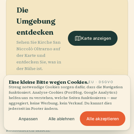
Die
Umgebung
entdecken
Karte anzeigen
Sehen Sie Kirche San
Niccolò Oltrarno auf
der Karte und
entdecken Sie, was in
der Nähe ist.
Eine kleine Bitte wegen Cookies.
EU · DSGVO
Streng notwendige Cookies sorgen dafür, dass die Navigation
funktioniert. Analyse-Cookies (PostHog, Google Analytics)
helfen uns zu verstehen, welche Seiten funktionieren — nur
aggregiert, keine Werbung, kein Verkauf. Du kannst dies
More in
Florenz.
jederzeit im Footer ändern.
Alle akzeptieren
Anpassen
Alle ablehnen
323 Orte zu entdecken — ein paar, die sich gut
PLACE
kombinieren lassen.
Kathedrale Von
PLACE
PLACE