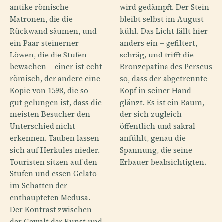
antike römische
wird gedämpft. Der Stein
Matronen, die die
bleibt selbst im August
Rückwand säumen, und
kühl. Das Licht fällt hier
ein Paar steinerner
anders ein – gefiltert,
Löwen, die die Stufen
schräg, und trifft die
bewachen – einer ist echt
Bronzepatina des Perseus
römisch, der andere eine
so, dass der abgetrennte
Kopie von 1598, die so
Kopf in seiner Hand
gut gelungen ist, dass die
glänzt. Es ist ein Raum,
meisten Besucher den
der sich zugleich
Unterschied nicht
öffentlich und sakral
erkennen. Tauben lassen
anfühlt, genau die
sich auf Herkules nieder.
Spannung, die seine
Touristen sitzen auf den
Erbauer beabsichtigten.
Stufen und essen Gelato
im Schatten der
enthaupteten Medusa.
Der Kontrast zwischen
der Gewalt der Kunst und