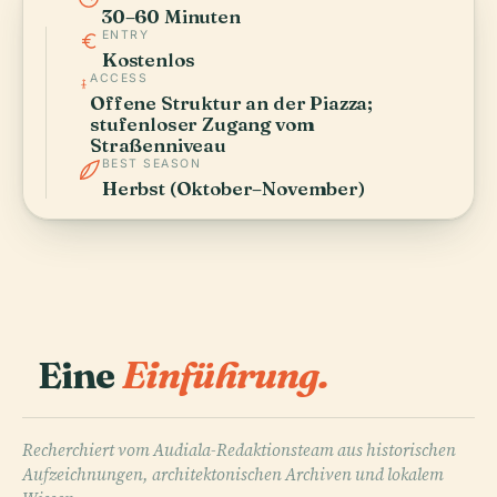
30–60 Minuten
ENTRY
Kostenlos
ACCESS
Offene Struktur an der Piazza;
stufenloser Zugang vom
Straßenniveau
BEST SEASON
Herbst (Oktober–November)
Eine
Einführung.
Recherchiert vom Audiala-Redaktionsteam aus historischen
Aufzeichnungen, architektonischen Archiven und lokalem