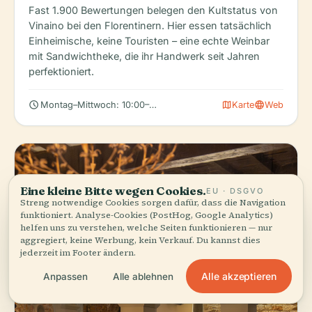
Fast 1.900 Bewertungen belegen den Kultstatus von
Vinaino bei den Florentinern. Hier essen tatsächlich
Einheimische, keine Touristen – eine echte Weinbar
mit Sandwichtheke, die ihr Handwerk seit Jahren
perfektioniert.
schedule
map
language
Montag–Mittwoch: 10:00–23:00 Uhr
Karte
Web
Eine kleine Bitte wegen Cookies.
EU · DSGVO
Streng notwendige Cookies sorgen dafür, dass die Navigation
funktioniert. Analyse-Cookies (PostHog, Google Analytics)
helfen uns zu verstehen, welche Seiten funktionieren — nur
aggregiert, keine Werbung, kein Verkauf. Du kannst dies
jederzeit im Footer ändern.
Alle akzeptieren
Anpassen
Alle ablehnen