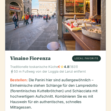
Vinaino Fiorenza
LOCAL FAVORITE
star
Traditionelle toskanische Küche
€
4.8
(1831)
directions_walk
50 m Fußweg von der Loggia dei Lanzi entfernt
Bestellen:
Die Panini hier sind außergewöhnlich –
Einheimische stehen Schlange für den Lampredotto
(florentinisches Kuttelbrötchen) und Schiacciata mit
hochwertigem Aufschnitt. Kombinieren Sie es mit
Hauswein für ein authentisches, schnelles
Mittagessen.