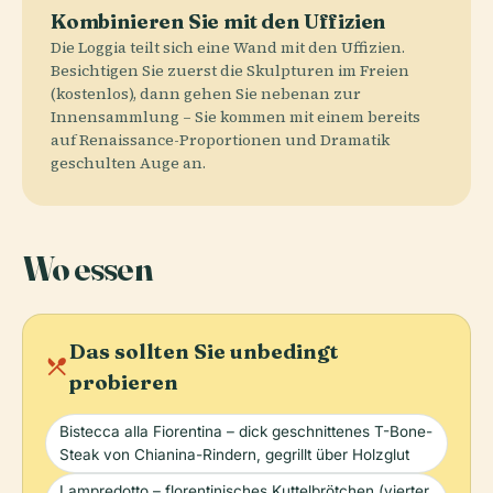
Kombinieren Sie mit den Uffizien
Die Loggia teilt sich eine Wand mit den Uffizien.
Besichtigen Sie zuerst die Skulpturen im Freien
(kostenlos), dann gehen Sie nebenan zur
Innensammlung – Sie kommen mit einem bereits
auf Renaissance-Proportionen und Dramatik
geschulten Auge an.
Wo essen
Das sollten Sie unbedingt
local_dining
probieren
Bistecca alla Fiorentina – dick geschnittenes T-Bone-
Steak von Chianina-Rindern, gegrillt über Holzglut
Lampredotto – florentinisches Kuttelbrötchen (vierter