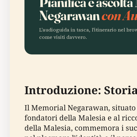
Pianifica e ascolt
Negarawan
con Au
L'audioguida in tasca, l'itinerario nel br
come visiti davvero.
Introduzione: Stori
Il Memorial Negarawan, situato n
fondatori della Malesia e al ricc
della Malesia, commemora i succe