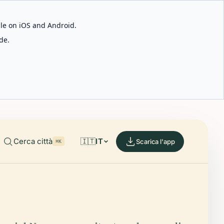
able on iOS and Android.
de.
Cerca città
🇮🇹
IT
Scarica l'app
⌘K