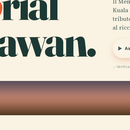
o
rial
Il Mem
Kuala 
awan.
tribut
al ri
As
Verific