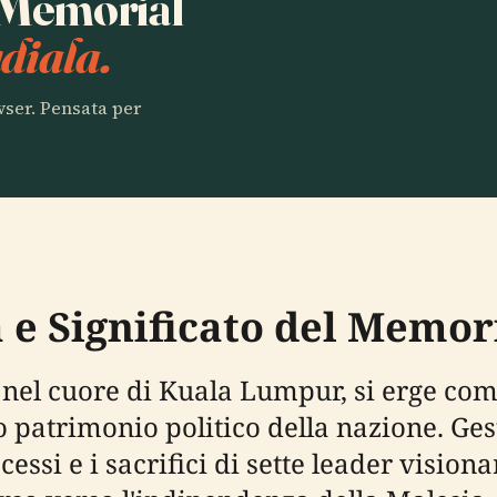
a Memorial
diala.
owser. Pensata per
a e Significato del Memo
el cuore di Kuala Lumpur, si erge come u
o patrimonio politico della nazione. Ges
ssi e i sacrifici di sette leader vision