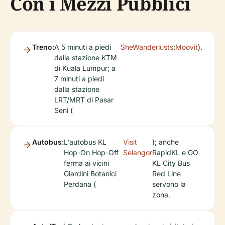
Con i Mezzi Pubblici
Treno:
A 5 minuti a piedi
SheWanderlusts
;
Moovit
).
dalla stazione KTM
di Kuala Lumpur; a
7 minuti a piedi
dalla stazione
LRT/MRT di Pasar
Seni (
Autobus:
L'autobus KL
Visit
); anche
Hop-On Hop-Off
Selangor
RapidKL e GO
ferma ai vicini
KL City Bus
Giardini Botanici
Red Line
Perdana (
servono la
zona.