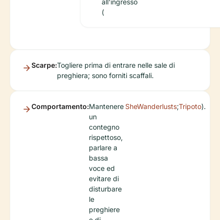
all'ingresso
(
Scarpe:
Togliere prima di entrare nelle sale di
preghiera; sono forniti scaffali.
Comportamento:
Mantenere
SheWanderlusts
;
Tripoto
).
un
contegno
rispettoso,
parlare a
bassa
voce ed
evitare di
disturbare
le
preghiere
o di