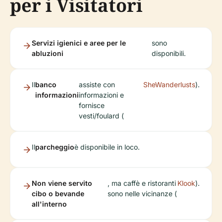
per i Visitatori
Servizi igienici e aree per le
sono
abluzioni
disponibili.
Il
banco
assiste con
SheWanderlusts
).
informazioni
informazioni e
fornisce
vesti/foulard (
Il
parcheggio
è disponibile in loco.
Non viene servito
, ma caffè e ristoranti
Klook
).
cibo o bevande
sono nelle vicinanze (
all'interno