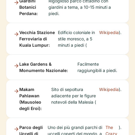
Giardini
Rigoglioso parco cittadino con
Botanici
giardini a tema, a 10-15 minuti a
Perdana:
piedi.
Vecchia Stazione
Edificio coloniale in
Wikipedia
).
Ferroviaria di
stile moresco, a 5
Kuala Lumpur:
minuti a piedi (
Lake Gardens &
Facilmente
Monumento Nazionale:
raggiungibili a piedi.
Makam
Sito di sepoltura
Wikipedia
).
Pahlawan
adiacente per le figure
(Mausoleo
notevoli della Malesia (
degli Eroi):
Parco degli
Uno dei più grandi parchi di
The
).
Uccelli di
uccelli coperti del mondo, a
Crazy