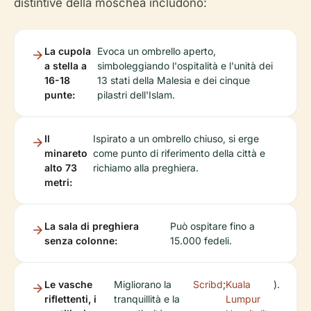
distintive della moschea includono:
La cupola
Evoca un ombrello aperto,
a stella a
simboleggiando l'ospitalità e l'unità dei
16-18
13 stati della Malesia e dei cinque
punte:
pilastri dell'Islam.
Il
Ispirato a un ombrello chiuso, si erge
minareto
come punto di riferimento della città e
alto 73
richiamo alla preghiera.
metri:
La sala di preghiera
Può ospitare fino a
senza colonne:
15.000 fedeli.
Le vasche
Migliorano la
Scribd
;
Kuala
).
riflettenti, i
tranquillità e la
Lumpur